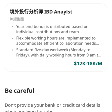
境外投行分析师 IBD Anaylst
焯耀集團
Year-end bonus is distributed based on
individual contributions and team
performance
Flexible working hours are implemented to
accommodate efficient collaboration needs
and personal rhythms
Standard five-day workweek (Monday to
Friday), with daily working hours from 9 am to
6 pm
$12K-18K/M
Be careful
Don’t provide your bank or credit card details
when applying for jobs.