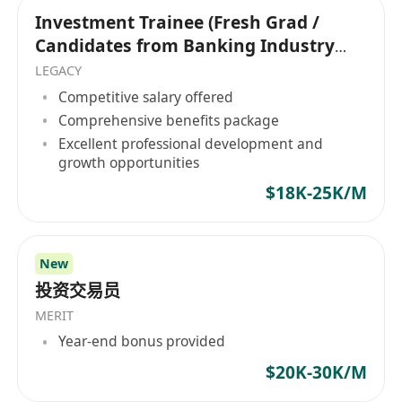
假者，一經查實，即取消其應聘資格。已錄用的人
Investment Trainee (Fresh Grad /
員，將解除錄用關係，並保留追究其法律責任的權
Candidates from Banking Industry
利。
are welcome)
LEGACY
3.在公開招聘過程中，公司承諾對應聘人員個人材
Competitive salary offered
料嚴格保密，有關材料恕不退還。此次招聘接受社
Comprehensive benefits package
會監督，如發現違規違紀問題線索，可向公司監督
Excellent professional development and
growth opportunities
部門舉報，監督郵箱：************。
$18K-25K/M
New
投资交易员
MERIT
Year-end bonus provided
$20K-30K/M