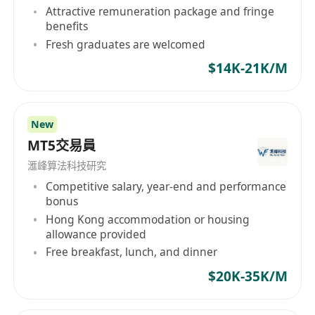
（二）報名方式：
Attractive remuneration package and fringe
benefits
1.應聘人員需發送諮詢郵件至：
Fresh graduates are welcomed
*********************，取得報名表範本（共2
$14K-21K/M
個）。
2.填寫報名表範本後，連同【個人身份證件、學歷
學位證、專業技術資格/職（執）業資格證書、榮譽
New
證書、業績證明等材料掃描件（務必提供）】，一
MT5交易員
起壓縮成一個文檔，以“應聘崗位+姓名+現所在單位
及職務”命名，郵件回傳至
滙峰算法科技研究
Competitive salary, year-end and performance
*********************。
bonus
請注意：只有在收到兩個個人資訊的附件表及完整
Hong Kong accommodation or housing
的報名材料後，方視為報名成功。
allowance provided
五、其他事項
Free breakfast, lunch, and dinner
1.請應聘人員確認提供的聯繫電話、電子郵件地址
$20K-35K/M
準確無誤並保持通訊暢通。
2.應聘人員需對提交材料的真實性負責，凡弄虛作