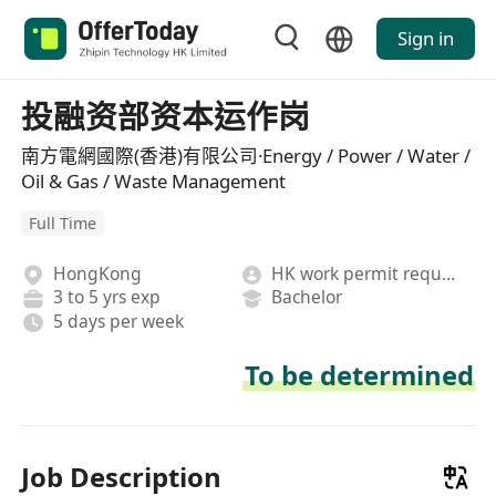
Sign in
投融资部资本运作岗
南方電網國際(香港)有限公司·Energy / Power / Water /
Oil & Gas / Waste Management
Full Time
HongKong
HK work permit required
3 to 5 yrs exp
Bachelor
5 days per week
To be determined
Job Description