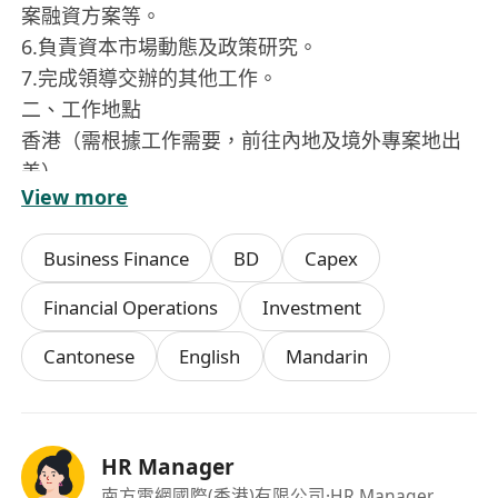
案融資方案等。
6.負責資本市場動態及政策研究。
7.完成領導交辦的其他工作。
二、工作地點
香港（需根據工作需要，前往內地及境外專案地出
差）
View more
三、資格條件
（一）基本條件
Business Finance
BD
Capex
1.可合法於中國香港特別行政區受雇的社會人士
（無需公司協助辦理或續簽在港工作簽證）。
Financial Operations
Investment
2.認可和遵循中國南方電網有限責任公司企業文
Cantonese
English
Mandarin
化。
3.遵紀守法，品行端正，誠信廉潔，團結合作，作
風嚴謹，具有良好的職業素養，有較強的保密意
識。
HR Manager
4.無存在夫妻關係、直系血親關係、三代以內旁系
南方電網國際(香港)有限公司
·HR Manager