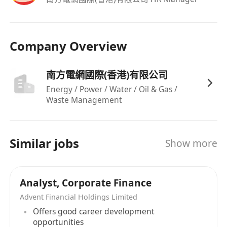
血親、近姻親關係的親屬在南網國際（香港）公司
及所屬單位工作的情形。
（二）崗位任職條件
Company Overview
投融资部资本运作岗（2-4人）
【崗位任職條件】：
南方電網國際(香港)有限公司
1.工作經驗：具有3年及以上相關工作經驗。有投
Energy / Power / Water / Oil & Gas /
行、券商相關工作經驗的優先考慮。
Waste Management
2.能力要求：具有良好的英語聽說讀寫能力，英語
可作為工作語言。
3.其他要求：適應境外出差。
Similar jobs
Show more
【資格條件】：
1.學歷要求：大學本科及以上學歷。
2.專業要求：金融、經濟、財務等相關專業。
Analyst, Corporate Finance
四、報名安排
Advent Financial Holdings Limited
（一）報名截止時間：香港時間2026年6月15日
Offers good career development
17:00。
opportunities