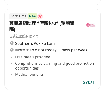
Part Time
New
兼職店舖助理 *時薪$70* [瑪麗醫
院]
百農社國際有限公司
Southern
,
Pok Fu Lam
More than 8 hours/day, 5 days per week
Free meals provided
Comprehensive training and good promotion
opportunities
Medical benefits
$70/H