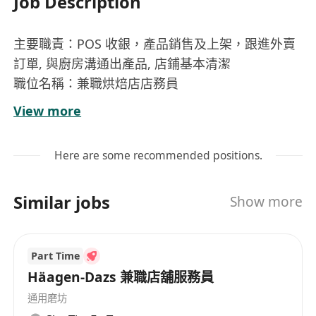
Job Description
主要職責：POS 收銀，產品銷售及上架，跟進外賣
訂單, 與廚房溝通出產品, 店鋪基本清潔
職位名稱：兼職烘焙店店務員
崗位內容：
View more
負責店內POS系統收銀作業，準確處理現金、電
子支付及會員積分等交易流程
Here are some recommended positions.
執行日常商品銷售與陳列工作，包括新到貨品上
架、標價更新及貨架整理，確保陳列整潔美觀
Similar jobs
Show more
接收並跟進外賣平臺（如Foodpanda、
Deliveroo等）訂單，確認餐點完整性後交予外
送員，並適時與廚房協調出餐節奏
Part Time
協助維持營業區域整潔，按標準完成開店準備、
Häagen-Dazs 兼職店舖服務員
營業中補位清潔及收店後基本清潔工作
通用磨坊
以友善主動的態度接待顧客，解答產品相關查