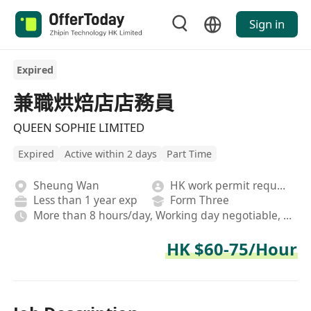
Sign in
Expired
兼職烘焙店店務員
QUEEN SOPHIE LIMITED
Expired
Active within 2 days
Part Time
Sheung Wan
HK work permit required
Less than 1 year exp
Form Three
More than 8 hours/day, Working day negotiable, Rotating shifts
HK $60-75/Hour