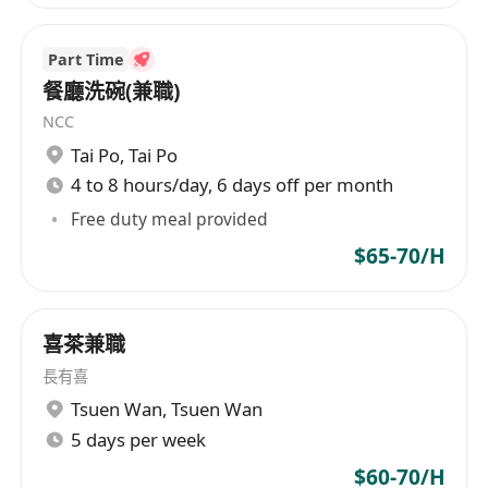
Part Time
餐廳洗碗(兼職)
NCC
Tai Po
,
Tai Po
4 to 8 hours/day, 6 days off per month
Free duty meal provided
$65-70/H
喜茶兼職
長有喜
Tsuen Wan
,
Tsuen Wan
5 days per week
$60-70/H