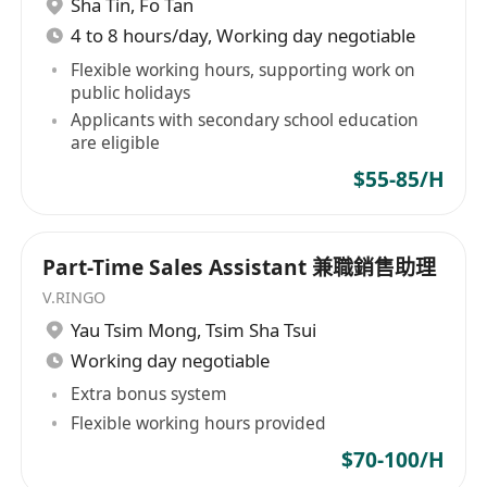
Sha Tin
,
Fo Tan
詢，並適度推薦當日特選或季節性烘焙品項
4 to 8 hours/day, Working day negotiable
工作要求：
Flexible working hours, supporting work on
public holidays
學歷要求為中三或以上，歡迎應屆畢業生或初入
Applicants with secondary school education
職場人士申請，無需相關行業經驗
are eligible
具備基本溝通能力，能以廣東話進行日常對話，
$55-85/H
懂普通話及簡單英文為佳，有利於服務多元顧客
羣
做事細心有責任感，能獨立處理收銀與訂單核對
Part-Time Sales Assistant 兼職銷售助理
等重複性工作，並留意庫存異常或缺貨狀況
V.RINGO
可配合輪班安排，每班次工作時間為上午10:30
Yau Tsim Mong
,
Tsim Sha Tsui
至晚上7:30，實際排班將按個人可出勤日與店務
Working day negotiable
需求協調
Extra bonus system
持有有效在港工作資格，包括但不限於高才通、
Flexible working hours provided
優才通、IANG、受養人簽證或其他合規工作許
$70-100/H
可