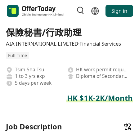
Sign in
保險秘書/行政助理
AIA INTERNATIONAL LIMITED·Financial Services
Full Time
Tsim Sha Tsui
HK work permit required
1 to 3 yrs exp
Diploma of Secondary School
5 days per week
HK $1K-2K/Month
Job Description