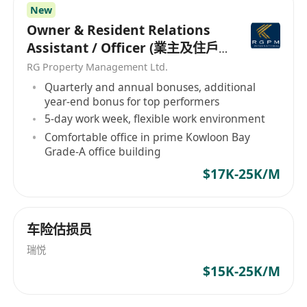
New
Owner & Resident Relations
Assistant / Officer (業主及住戶
關係助理/主任）
RG Property Management Ltd.
Quarterly and annual bonuses, additional
year-end bonus for top performers
5-day work week, flexible work environment
Comfortable office in prime Kowloon Bay
Grade-A office building
$17K-25K/M
车险估损员
瑞悦
$15K-25K/M