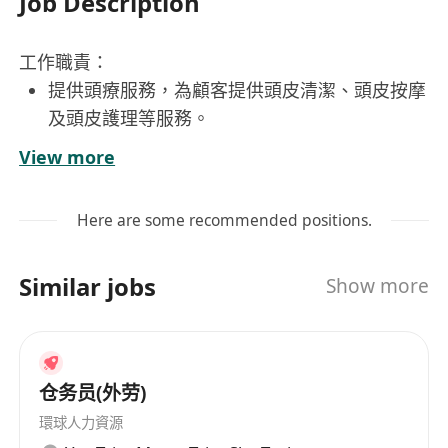
Job Description
工作職責：
提供頭療服務，為顧客提供頭皮清潔、頭皮按摩
及頭皮護理等服務。
確保所有療程符合公司標準及衛生安全規範。
View more
協助銷售公司療程。
與客人保持良好關係。
Here are some recommended positions.
職位要求：
具備 1年或以上相關工作經驗
從事頭髮護理
銷售
Similar jobs
Show more
經驗;
具備良好的溝通技巧和親和力，能耐心聆聽客戶
需求
注重團隊合作，有責任心，注重個人衛生與儀容
仓务员(外劳)
工作時間及假期:
環球人力資源
每日9小時工作 包括1小時膳食時間