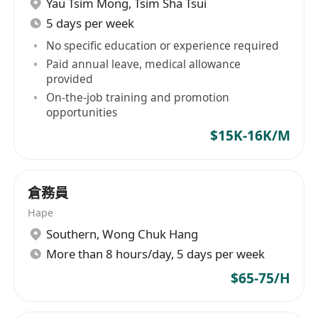
Yau Tsim Mong
,
Tsim Sha Tsui
每月6日例假+勞工假期
5 days per week
輪班輪休
申請方式：
No specific education or experience required
有意應徵者，請將您的個人履歷連同近期照片，
Paid annual leave, medical allowance
provided
whatsapp 至********** -
On-the-job training and promotion
************************* 與人力資源部聯
opportunities
絡。
$15K-16K/M
(申請人所提供之全部資料絕對保密及只供招聘用途)
倉務員
Hape
Southern
,
Wong Chuk Hang
More than 8 hours/day, 5 days per week
$65-75/H