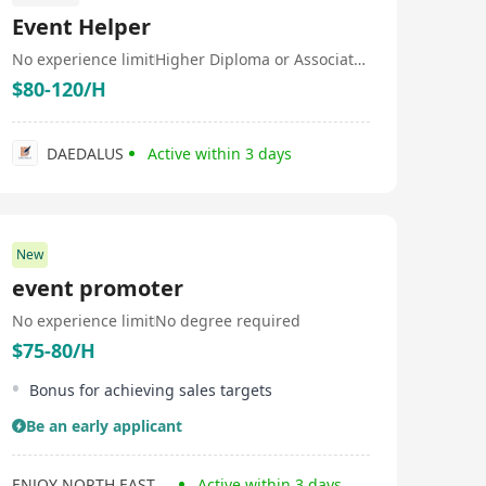
Event Helper
No experience limit
Higher Diploma or Associate Degree
$80-120/H
DAEDALUS
Active within 3 days
New
event promoter
No experience limit
No degree required
$75-80/H
Bonus for achieving sales targets
Be an early applicant
ENJOY NORTH EAST FARM PRODUCTS COMPANY LIMITED
Active within 3 days