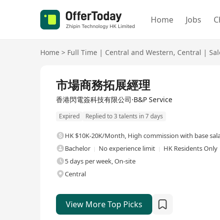
Home
Jobs
C
Home
>
Full Time
|
Central and Western
,
Central
|
Sal
Full Time
市場商務拓展經理
香港閃電簽科技有限公司·B&P Service
Expired
Replied to 3 talents in 7 days
HK $10K-20K/Month
,
High commission with base sal
Bachelor
No experience limit
HK Residents Only
5 days per week, On-site
Central
View More Top Picks