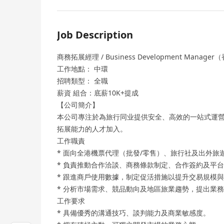
Job Description
商務拓展經理 / Business Development Manag
工作地點： 中環
招聘類型： 全職
薪資 組合：底薪10K+提成
【公司簡介】
本公司專注於為旅行同业提供安全、高效的一站式運營
拓展能力的人才加入。
工作職責
* 面向全港機票代理（批發/零售）、旅行社及出外
* 負責推動合作洽談、商務條款制定、合作簽約及平
* 跟進商戶使用數據，制定促活措施以提升交易規模
* 分析市場需求、競品動向及地區旅業趨勢，提出業
工作要求
* 具備優秀的溝通技巧、談判能力及商業敏感度。