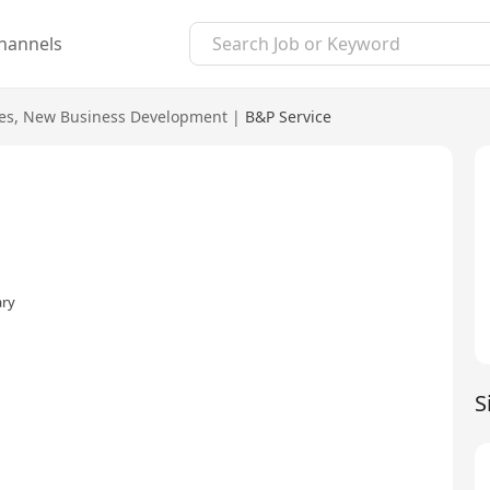
hannels
es
,
New Business Development
|
B&P Service
ary
S