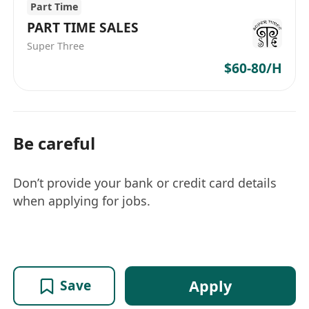
Part Time
PART TIME SALES
Super Three
$60-80/H
Be careful
Don’t provide your bank or credit card details
when applying for jobs.
Apply
Save