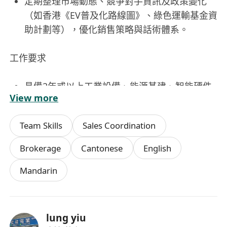
定期整理市場動態、競爭對手資訊及政策變化
（如香港《EV普及化路線圖》、綠色運輸基金資
助計劃等），優化銷售策略與話術體系。
工作要求
具備2年或以上工業設備、能源基建、智能硬件
View more
或B2B技術型銷售經驗，有充電樁、光伏、儲
能、配電系統或智慧建築相關領域經驗者優先。
Team Skills
Sales Coordination
熟悉香港本地電力法規、屋宇署指引、機電工程
署（EMSD）安全標準及常見安裝場景（如舊式
Brokerage
Cantonese
English
樓宇升級、新建項目預留、多層停車場佈局
Mandarin
等）。
具備基本電氣工程概念，能理解三相電壓、負載
計算、MCCB/RCBO配置、接地與防雷要求，可
與技術團隊高效協作溝通。
lung yiu