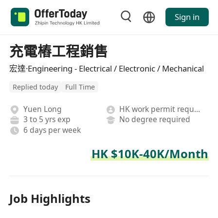
Sign in
充電樁工程銷售
宏達·Engineering - Electrical / Electronic / Mechanical
Replied today
Full Time
Yuen Long
HK work permit required
3 to 5 yrs exp
No degree required
6 days per week
HK $10K-40K/Month
Job Highlights