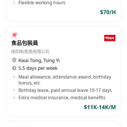
Flexible working hours
$70/H
食品包裝員
味珍味(香港)有限公司
Kwai Tsing
,
Tsing Yi
5.5 days per week
Meal allowance, attendance award, birthday
bonus, etc
Birthday leave, paid annual leave 10-17 days
Extra medical insurance, medical benefits
$11K-14K/M