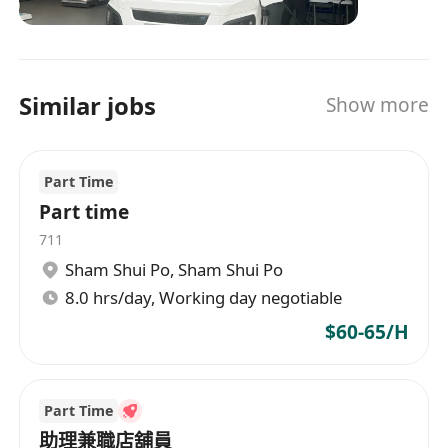
產假，入職滿一年後年假起始為12天，逐年遞增
至18天。
公司定期舉辦團隊建設活動、健康檢查計劃及員
工關懷支援服務，營造尊重專業、重視成果的工
Similar jobs
Show more
作文化。
Part Time
Part time
711
Sham Shui Po
,
Sham Shui Po
8.0 hrs/day, Working day negotiable
$60-65/H
Part Time
助理兼職店舖員