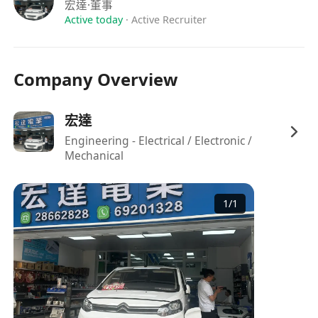
具備獨立開拓客戶能力，善用電話、郵件、展
宏達
·董事
覽、行業活動及轉介管道建立業務網絡；粵語流
Active today
·
Active Recruiter
利，懂普通話及基本英文讀寫為佳。
具備良好邏輯思維與提案能力，能將技術參數轉
Company Overview
化為客戶價值語言，並以專業、誠信及耐心處理
不同階段的客戶疑慮與決策流程。
宏達
福利
Engineering - Electrical / Electronic /
Mechanical
具市場競爭力之月薪及績效佣金制度，銷售達標
享有季度獎金及年度卓越表現獎勵。
1
/
1
提供全面職業發展支援，包括充電技術培訓、法
規更新講座、跨部門輪崗學習及內部晉升通道。
彈性工作安排，支援外勤與辦公室協同模式，並
按實際需要提供交通津貼及現場勘查補助。
享有法定公眾假期、有薪年假、病假及產假／侍