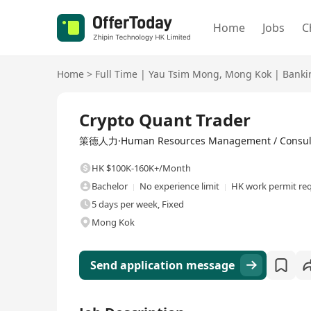
Home
Jobs
C
Home
>
Full Time
|
Yau Tsim Mong
,
Mong Kok
|
Banki
Full Time
Crypto Quant Trader
策德人力·Human Resources Management / Consul
HK $100K-160K+/Month
Bachelor
No experience limit
HK work permit re
5 days per week, Fixed
Mong Kok
Send application message