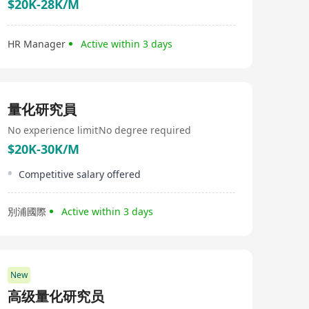
$20K-28K/M
HR Manager
Active within 3 days
量化研究員
No experience limit
No degree required
$20K-30K/M
Competitive salary offered
別浦國際
Active within 3 days
New
高级量化研究员