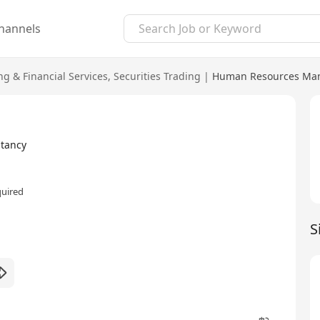
hannels
ng & Financial Services
,
Securities Trading
|
Human Resources Man
tancy
quired
S