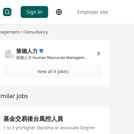
Sign In
Employer site
agement / Consultancy
策德人力
策德人力·Human Resources Management / Consultancy
View all 6 job(s)
imilar jobs
基金交易後台風控人員
1 to 3 yrs
Higher Diploma or Associate Degree