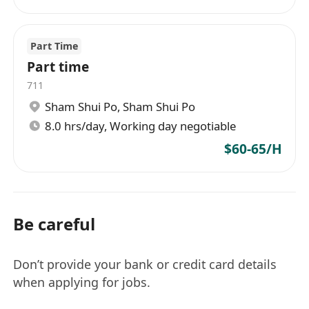
Part Time
Part time
711
Sham Shui Po
,
Sham Shui Po
8.0 hrs/day, Working day negotiable
$60-65/H
Be careful
Don’t provide your bank or credit card details
when applying for jobs.