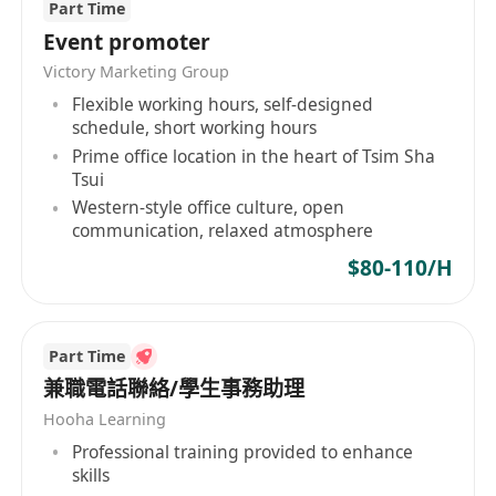
Part Time
雙糧, 額外銷售獎金, 特別津貼
Event promoter
推薦人獎金
Victory Marketing Group
全薪婚假, 進修假, 恩恤假
Flexible working hours, self-designed
醫療保險 ( 住院、西醫、中醫, 跌打針灸,物理治療)
schedule, short working hours
員工購物優惠
Prime office location in the heart of Tsim Sha
良好晉升制度
Tsui
完善職前及在職培訓
Western-style office culture, open
communication, relaxed atmosphere
職責：
• 熱情接待顧客，提供專業的穿搭建議
$80-110/H
• 滿足顧客購物需求，提升顧客滿意度
• 熟練產品知識，有效率完成銷售目標，達成並超越
績效指標
Part Time
• 確保店鋪陳列美觀、貨品充足、擺放有序，營造舒
兼職電話聯絡/學生事務助理
適購物環境
Hooha Learning
• 積極參與店鋪促銷活動推廣，提升品牌影響力及店
Professional training provided to enhance
skills
舖銷售額 要求：