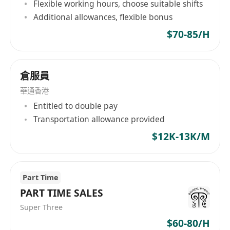
Flexible working hours, choose suitable shifts
• 中五或以上程度
Additional allowances, flexible bonus
• 對銷售工作充滿熱情，具備強烈的服務意識與銷售
$70-85/H
動力
• 良好的溝通表達及人際交往能力，能與不同類型顧
客建立良好關係
倉服員
• 能操流利廣東話， 略懂普通話及英語者優先考慮
華通香港
• 有銷售相關工作經驗者優先
Entitled to double pay
查詢及申請辦法： 請 whatsapp******
Transportation allowance provided
(申請人提供之全部資料絕對保密及只作招聘之用)
$12K-13K/M
Part Time
PART TIME SALES
Super Three
$60-80/H