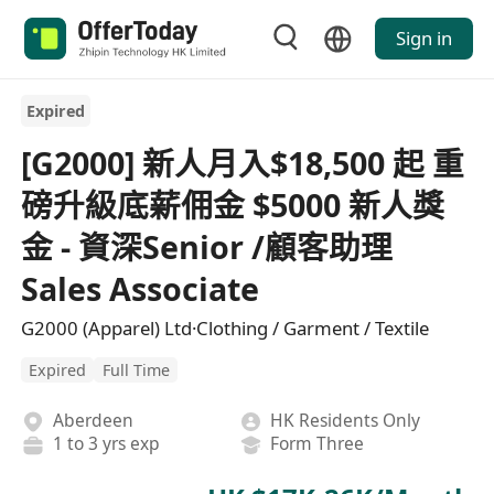
Sign in
Expired
[G2000] 新人月入$18,500 起 重
磅升級底薪佣金 $5000 新人獎
金 - 資深Senior /顧客助理
Sales Associate
G2000 (Apparel) Ltd·Clothing / Garment / Textile
Expired
Full Time
Aberdeen
HK Residents Only
1 to 3 yrs exp
Form Three