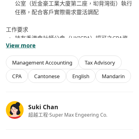
公室（近金豪工業大廈第二座，㘭背灣街）執行
任務，配合客戶實際需求靈活調配
工作要求
持有香港會計師公會（HKICPA）認可之CPA資
View more
格，具備實際執業經驗；熟悉香港財務報告準則
（HKFRS）、審計準則（HKSA）及《稅務條
Management Accounting
Tax Advisory
例》等本地法規
擁有3至5年審計或財務會計全職工作經驗，曾服
CPA
Cantonese
English
Mandarin
務中小企客戶者優先；能獨立承擔中等複雜度審
計項目，具備良好時間管理與多任務協調能力
精通XERO會計軟體操作，具備系統設定、多公
Suki Chan
司帳戶管理經驗，並能整合第三方工具（如銀行
超越工程
·Super Max Engeering Co.
接口、電子發票平臺）以提升作業效率
流利廣東話為主要工作語言；具備良好英文讀寫
能力，能準確理解審計準則原文、撰寫專業英文