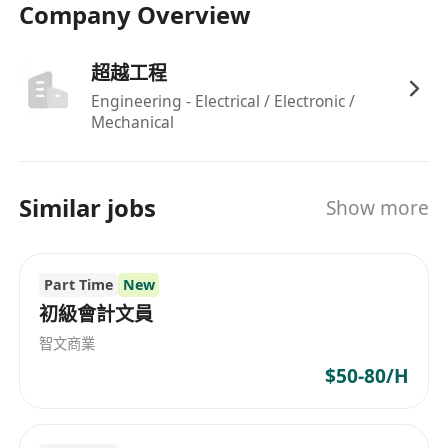
Company Overview
報告；普通話達基本溝通水平
符合在港合法工作資格，接受持香港永久居民身
份、高才通、優才通、IANG、受養人簽證或其
超越工程
他有效工作許可之申請者
Engineering - Electrical / Electronic /
Mechanical
學士學歷，主修會計、財務或相關商科領域；辦
公室工作模式，每日工作時間為上午9時至下午5
時30分，每兩週循環採用長短週安排（一週五
Similar jobs
Show more
天、一週六天），星期一至六為工作日
福利
Part Time
New
彈性花紅制度：按個人表現及公司年度業績發放
初級會計文員
年度花紅，金額不預設上限
智文商業
長短週工作安排：每兩週為一循環，其中一週工
$50-80/H
作五天（星期一至五），另一週工作六天（星期
一至六），促進工作與生活節奏平衡
享有銀行假期，全面配合香港法定假日安排