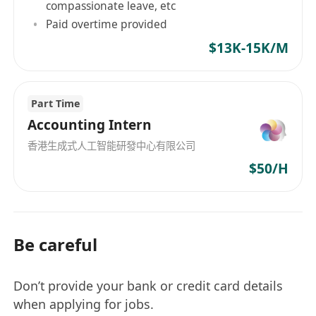
compassionate leave, etc
Paid overtime provided
$13K-15K/M
Part Time
Accounting Intern
香港生成式人工智能研發中心有限公司
$50/H
Be careful
Don’t provide your bank or credit card details
when applying for jobs.