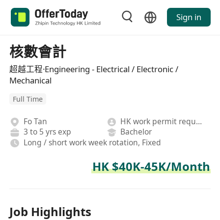
Sign in
核數會計
超越工程·Engineering - Electrical / Electronic /
Mechanical
Full Time
Fo Tan
HK work permit required
3 to 5 yrs exp
Bachelor
Long / short work week rotation, Fixed
HK $40K-45K/Month
Job Highlights