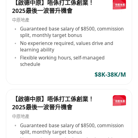
【啟德中原】唔係打工係創業！
2025最後一波晉升機會
中原地產
Guaranteed base salary of $8500, commission
split, monthly target bonus
No experience required, values drive and
learning ability
Flexible working hours, self-managed
schedule
$8K-38K/M
【啟德中原】唔係打工係創業！
2025最後一波晉升機會
中原地產
Guaranteed base salary of $8500, commission
split, monthly target bonus