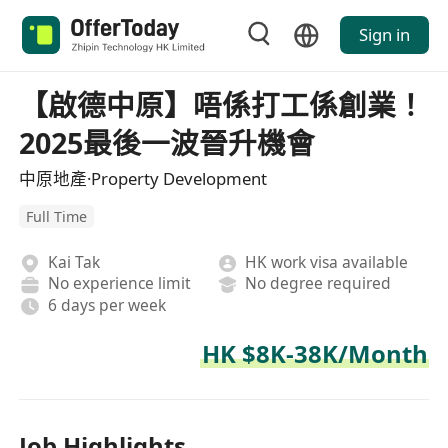
Sign in
【啟德中原】唔係打工係創業！
2025最後一波晉升機會
中原地產·Property Development
Full Time
Kai Tak
HK work visa available
No experience limit
No degree required
6 days per week
HK $8K-38K/Month
Job Highlights