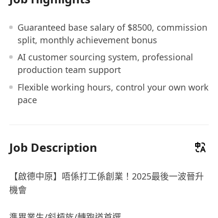
Guaranteed base salary of $8500, commission
split, monthly achievement bonus
AI customer sourcing system, professional
production team support
Flexible working hours, control your own work
pace
Job Description
【啟德中原】唔係打工係創業！2025最後一波晉升
機會
準畢業生/斜槓族/轉跑道首選