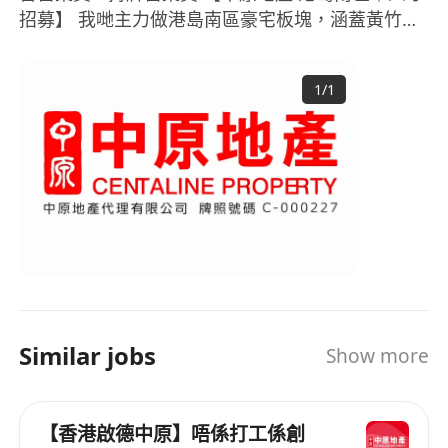
招募】 我哋主力做港島南區豪宅板塊，涵蓋黃竹
坑、南灣、貝沙灣、深灣軒一帶二手同一手新盤，
而家團隊擴充，歡迎有抱負嘅你加入我哋。 🎁團隊
1
/
1
及公司優勢 1. 薪酬制度：底薪保障生活，搭配無上
限佣金，開單另有各類現金獎、精英獎，做得幾多
得幾多，唔限制收入天花板。 2. 零經驗都可入行：
公司提供全套免費培訓，包括地監局牌照考試課
程、豪宅知識、買賣租賃交易流程，資深前輩一對
一帶領，由零開始教你上手，唔使自己摸石頭過
河。 3. 平台資源充足：中原龐大物業資料庫，海量
盤源、到訪客戶、一手發展商資源，唔需要自己從
零找客源；廣告、宣傳、睇樓後勤全力配合。 4. 清
晰晉升路徑：營業員 →高級營業員→客戶經理→營
Similar jobs
Show more
業經理，憑業績就可以升職，唔靠論資排輩，有能
力就可以帶自己團隊。 5. 完整員工福利：強積金、
醫療津貼、有薪年假、病假、婚假；員工置業、租
【香港啟德中原】唔係打工係創
樓專屬優惠；定期團隊活動、精英出遊獎勵。 6. 地