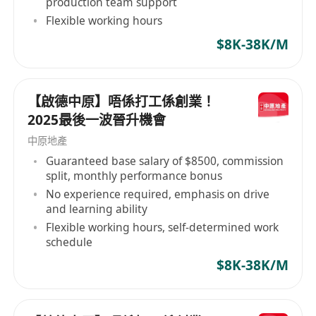
production team support
Flexible working hours
$8K-38K/M
【啟德中原】唔係打工係創業！
2025最後一波晉升機會
中原地產
Guaranteed base salary of $8500, commission
split, monthly performance bonus
No experience required, emphasis on drive
and learning ability
Flexible working hours, self-determined work
schedule
$8K-38K/M