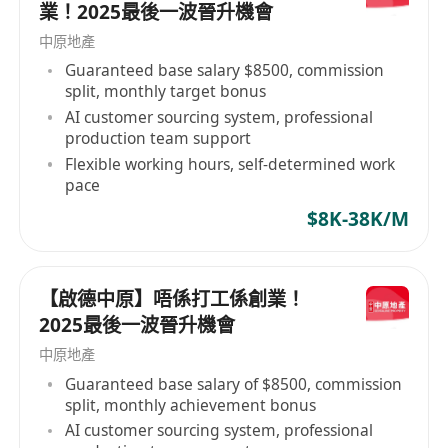
業！2025最後一波晉升機會
點優勢：工作地點位於南區，接觸優質豪宅客群，
累積嘅人脈同經驗價值更高。 📌入職基本要求 ✅年
中原地產
滿18周歲，中五或以上學歷（內地职高、高中學歷
Guaranteed base salary $8500, commission
可作咨詢） ✅無地產牌照唔緊要，入職後參加公司
split, monthly target bonus
培訓考取即可；已有持牌營業員/代理牌照優先錄取
AI customer sourcing system, professional
production team support
✅性格主動樂於溝通，有目標感，肯吃苦，願意面
Flexible working hours, self-determined work
對銷售挑戰 ✅會流利粵語，識基本普通話，能使用
pace
手機電腦做文書同溝通 ✅歡迎各行各業轉職人士、
$8K-38K/M
應屆畢業生；有汽車、熟悉南區環境更加加分 無論
你想搵一份穩定全職，抑或想挑戰高薪豪宅市場，
都歡迎過來傾，我哋唔畫大餅，用平台同制度幫你
【啟德中原】唔係打工係創業！
賺到實際回報。 招聘熱線 69084942胡生
2025最後一波晉升機會
中原地產
Guaranteed base salary of $8500, commission
split, monthly achievement bonus
AI customer sourcing system, professional