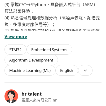
(3) 掌握C/C++/Python，具备嵌入式平台（ARM）
算法部署经验；
(4) 熟悉信号处理和数据分析（高噪声去除、频谱变
换、多维度时序信号等）；
(5) 熟悉机器学习框架和 ML 相关基础结构工具的使
View more
用经验；
(6) 具备中英文书面及普通话口语沟通能力；
STM32
Embedded Systems
(7)
须持有或能在入职前获取在香港合法工作的权
利，工作地点在深圳市南山；
Algorithm Development
(8)
优先考虑：
Machine Learning (ML)
English
● 参加过Robocon/RoboMaster等机器人大赛者；
● 具有完整产品开发流程经验者；
● 具备机器人行业经验者；
● 悉触觉传感技术路线（电阻式、电容式、光学
hr talent
式、摩擦电式等）。
靈犀未來有限公司
·hr