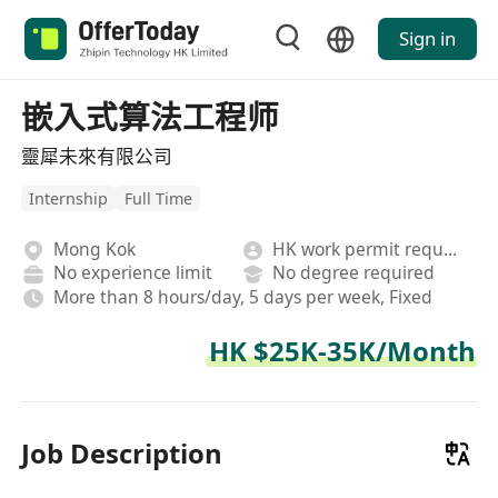
Sign in
嵌入式算法工程师
靈犀未來有限公司
Internship
Full Time
Mong Kok
HK work permit required
No experience limit
No degree required
More than 8 hours/day, 5 days per week, Fixed
HK $25K-35K/Month
Job Description