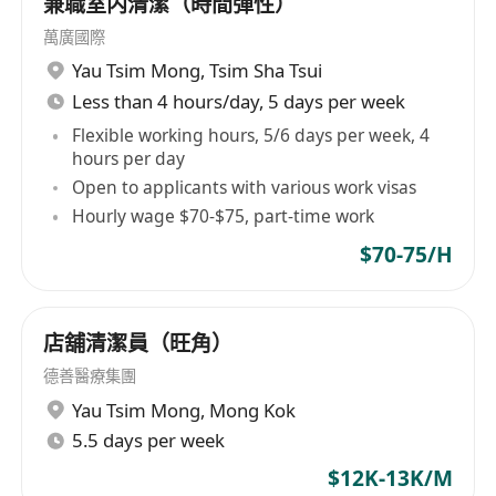
兼職室内清潔（時間彈性）
萬廣國際
Yau Tsim Mong
,
Tsim Sha Tsui
Less than 4 hours/day, 5 days per week
Flexible working hours, 5/6 days per week, 4
hours per day
Open to applicants with various work visas
Hourly wage $70-$75, part-time work
$70-75/H
店舖清潔員（旺角）
德善醫療集團
Yau Tsim Mong
,
Mong Kok
5.5 days per week
$12K-13K/M