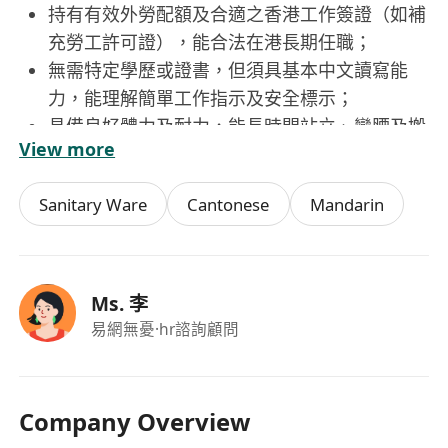
持有有效外勞配額及合適之香港工作簽證（如補
充勞工許可證），能合法在港長期任職；
無需特定學歷或證書，但須具基本中文讀寫能
力，能理解簡單工作指示及安全標示；
具備良好體力及耐力，能長時間站立、彎腰及搬
View more
運中等重量物品（如滿載餐具的籃筐）；
重視個人衛生與工作紀律，願意遵守食品安全及
Sanitary Ware
Cantonese
Mandarin
職場安全守則，接受基本崗位培訓；
具團隊合作精神，態度誠懇勤奮，能適應快節
奏、高效率之餐飲服務環境。
Ms. 李
易網無憂
·hr諮詢顧問
Company Overview