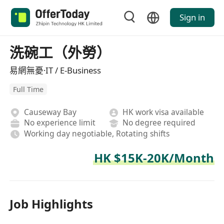
Sign in
洗碗工（外勞）
易網無憂·IT / E-Business
Full Time
Causeway Bay
HK work visa available
No experience limit
No degree required
Working day negotiable, Rotating shifts
HK $15K-20K/Month
Job Highlights