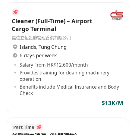
Cleaner (Full-Time) – Airport
Cargo Terminal
嘉信立恒設施管理香港有限公司
Islands
,
Tung Chung
6 days per week
Salary From HK$12,600/month
Provides training for cleaning machinery
operation
Benefits include Medical Insurance and Body
Check
$13K/M
Part Time