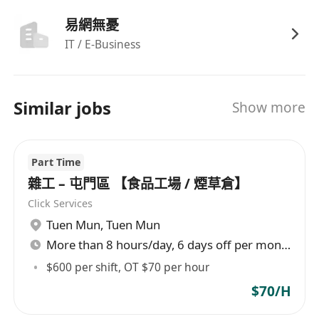
易網無憂
IT / E-Business
Similar jobs
Show more
Part Time
雜工 – 屯門區 【食品工場 / 煙草倉】
Click Services
Tuen Mun
,
Tuen Mun
More than 8 hours/day, 6 days off per month
$600 per shift, OT $70 per hour
$70/H