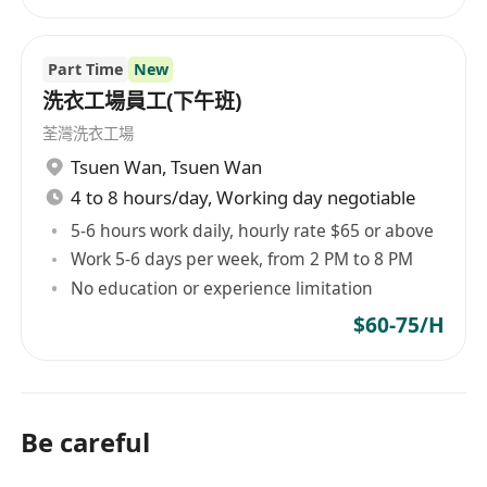
Part Time
New
洗衣工場員工(下午班)
荃灣洗衣工場
Tsuen Wan
,
Tsuen Wan
4 to 8 hours/day, Working day negotiable
5-6 hours work daily, hourly rate $65 or above
Work 5-6 days per week, from 2 PM to 8 PM
No education or experience limitation
$60-75/H
Be careful