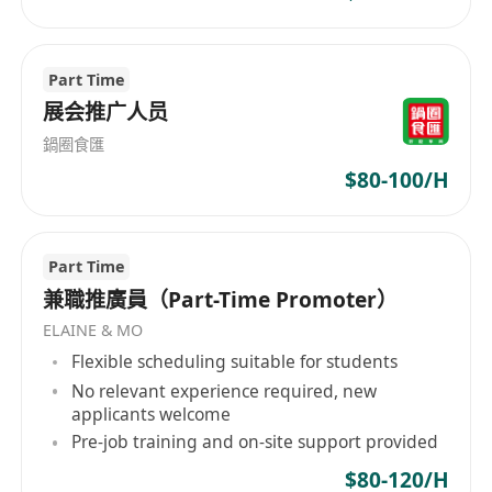
Part Time
展会推广人员
鍋圈食匯
$80-100/H
Part Time
兼職推廣員（Part-Time Promoter）
ELAINE & MO
Flexible scheduling suitable for students
No relevant experience required, new
applicants welcome
Pre-job training and on-site support provided
$80-120/H