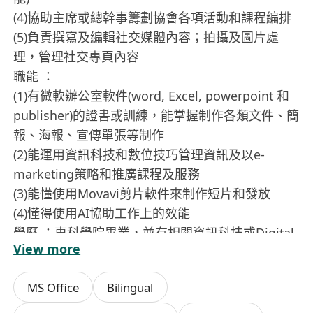
(4)協助主席或總幹事籌劃協會各項活動和課程編排
(5)負責撰寫及編輯社交媒體內容；拍攝及圖片處
理，管理社交專頁內容
職能 ：
(1)有微軟辦公室軟件(word, Excel, powerpoint 和
publisher)的證書或訓練，能掌握制作各類文件、簡
報、海報、宣傳單張等制作
(2)能運用資訊科技和數位技巧管理資訊及以e-
marketing策略和推廣課程及服務
(3)能懂使用Movavi剪片軟件來制作短片和發放
(4)懂得使用AI協助工作上的效能
學歷 ：專科學院畢業，並有相關資訊科技或Digital
View more
and Muti Media Marketing and Production 高級
文憑或副學士或以上，並有1年在相關工作經驗
MS Office
Bilingual
品格：刻盡己心、以愛服人
任期：一年(3個月試用期合格，會調整薪酬或被考