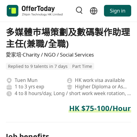
Sign in
多媒體巿場策劃及數碼製作助理
主任(兼職/全職)
愛家培·Charity / NGO / Social Services
Replied to 9 talents in 7 days
Part Time
Tuen Mun
HK work visa available
1 to 3 yrs exp
Higher Diploma or Associate Degree
4 to 8 hours/day, Long / short work week rotation, Hybrid
HK $75-100/Hour
Job benefits