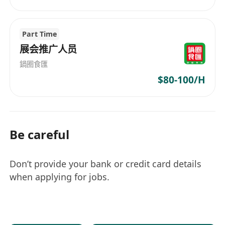
Part Time
展会推广人员
鍋圈食匯
$80-100/H
Be careful
Don’t provide your bank or credit card details
when applying for jobs.