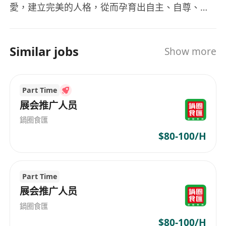
愛，建立完美的人格，從而孕育出自主、自尊、自
重的自我價值，每位成員共建3+2重祝福健康
Health￭喜樂Happiness￭和諧Harmony(約翰三書
2)Holy聖潔￭Home家庭(林前7:14;啟21:3,7)的家
Similar jobs
Show more
庭。 關注和關懷香港的離婚男/女問題，與離異婚姻
人士共渡生命的難關。 關懷特別需要(以勞工福利局
康復政策制定下的殘疾人士分類)的家庭和社群 關懷
Part Time
無分國界、種族、宗教、文化、健康、性別和政治
展会推广人员
的差異，我們團隊都願意去服侍每戶家庭成員靈魂
鍋圈食匯
體的需要。 協會的網站www.agapas.hk
$80-100/H
Part Time
展会推广人员
鍋圈食匯
$80-100/H