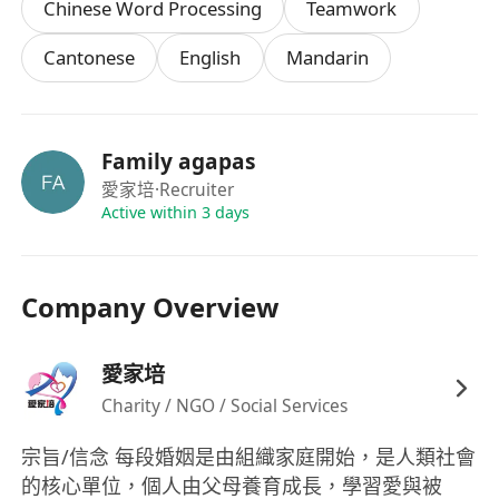
Chinese Word Processing
Teamwork
慮轉全職)
Cantonese
English
Mandarin
工作時數：每週工作21小時，三天工作，有需要時
週六或週日須工作。
福利：有薪病假、生日津貼、e-MPF和有薪年假9天
(按每月返工時數比例計算)。
Family agapas
地區:屯門
愛家培
·Recruiter
Active within 3 days
Company Overview
愛家培
Charity / NGO / Social Services
宗旨/信念 每段婚姻是由組織家庭開始，是人類社會
的核心單位，個人由父母養育成長，學習愛與被