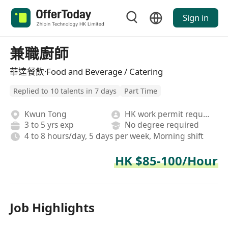
Sign in
兼職廚師
華達餐飲·Food and Beverage / Catering
Replied to 10 talents in 7 days
Part Time
Kwun Tong
HK work permit required
3 to 5 yrs exp
No degree required
4 to 8 hours/day, 5 days per week, Morning shift
HK $85-100/Hour
Job Highlights