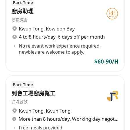
Part Time
廚房助理
愛家純素
Kwun Tong
,
Kowloon Bay
4 to 8 hours/day, 6 days off per month
No relevant work experience required,
newbies are welcome to apply.
$60-90/H
Part Time
到會工場廚房幫工
進域餐飲
Kwun Tong
,
Kwun Tong
More than 8 hours/day, Working day negotiable
Free meals provided