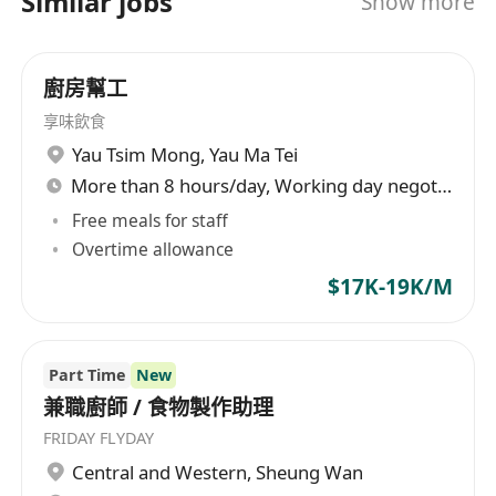
Similar jobs
Show more
高溫蒸氣蒸煮技術，萃取出清透澄淨的高湯底座，
再融入台灣老兵世代傳承的18種香料（八角、桂
皮、陳皮、草果等）慢熬12小時而成。雙重12小時
廚房幫工
工藝，讓牛骨精華完全釋放，湯頭濃而不膩，清而
不淡，入口先是牛髓鮮甜，尾韻留香料回甘。 每碗
享味飲食
熬匠紅燒牛肉麵，都是職人手藝結晶：手工刀切寬
Yau Tsim Mong
,
Yau Ma Tei
麵Q彈有嚼勁，配料精準分盤，湯頭現熬現上桌。
More than 8 hours/day, Working day negotiable
無論是腱子肉軟嫩入味版、肋眼油花綻放版，還是
Free meals for staff
綜合職人盤，每一口都是台灣老店的濃厚記憶與現
Overtime allowance
代工藝的完美融合。 熬匠不只賣牛肉麵，更傳遞台
$17K-19K/M
灣職人精神——對食材的尊重，對工藝的堅持，對
滋味的執著。歡迎來一碗熬匠，體驗台灣牛肉麵的
真正境界！
Part Time
New
兼職廚師 / 食物製作助理
FRIDAY FLYDAY
Central and Western
,
Sheung Wan