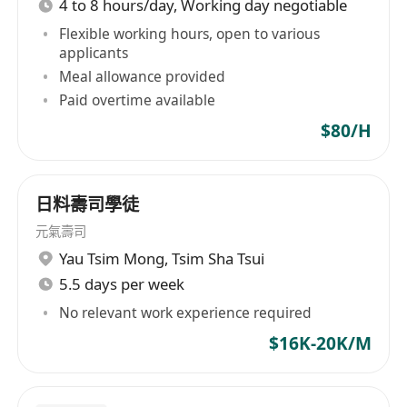
4 to 8 hours/day, Working day negotiable
Flexible working hours, open to various
applicants
Meal allowance provided
Paid overtime available
$80/H
日料壽司學徒
元氣壽司
Yau Tsim Mong
,
Tsim Sha Tsui
5.5 days per week
No relevant work experience required
$16K-20K/M