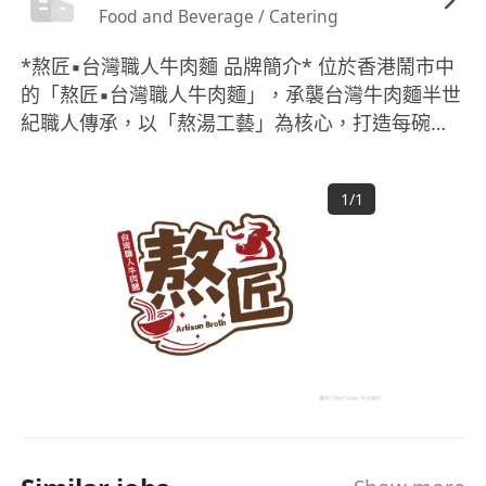
Food and Beverage / Catering
*熬匠▪︎台灣職人牛肉麵 品牌簡介* 位於香港鬧市中
的「熬匠▪︎台灣職人牛肉麵」，承襲台灣牛肉麵半世
紀職人傳承，以「熬湯工藝」為核心，打造每碗都
是藝術品的紅燒牛肉麵。我們深信，頂級湯頭源自
全球精選牛肉與12小時蒸熬極致工藝，呈現入口即
1
/
1
化的肉感與層次分明的滋味。 本店嚴選來自日本和
牛、美國安格斯牛、等不同國家優質牛肉，每種牛
源因產地氣候飼養方式而擁有獨特風味。我們更講
究「牛不同部位，烹調方式不同」——腱子肉適合
長時間慢燉釋放膠質，牛肩胛保留油花入口即化，
牛腩滷製後軟嫩入味，牛筋燉煮後Q彈有勁。職人
依部位特性，運用蒸、燉、滷、慢煮等12種技藝方
法，確保每一塊牛肉完美呈現其天然肉感與風味。
蒸制精華湯 招牌湯頭更是熬匠的靈魂所在！我們選
用鮮牛骨、美國牛大骨、牛髓骨，牛筋腩經12小時