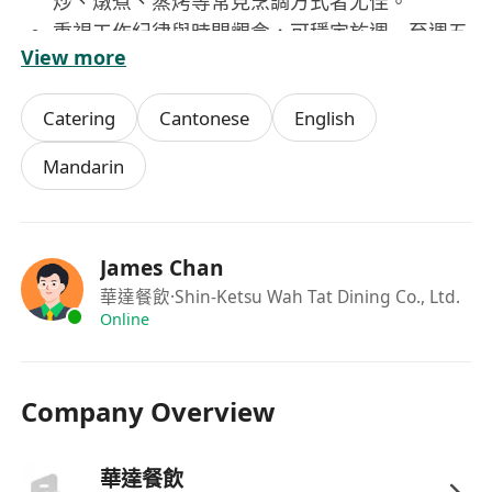
炒、燉煮、蒸烤等常見烹調方式者尤佳。
重視工作紀律與時間觀念，可穩定於週一至週五
View more
固定時段到職，無長期缺勤紀錄。
具備良好衛生意識與基本清潔習慣，熟悉廚房常
Catering
Cantonese
English
見清潔流程與安全操作守則。
具團隊合作精神，能適應快節奏餐期作業，並主
Mandarin
動溝通協調現場需求。
持有有效之「食品從業人員健康證明」，並願意
配合公司辦理相關入職行政程序。
James Chan
華達餐飲
·Shin-Ketsu Wah Tat Dining Co., Ltd.
Online
Company Overview
華達餐飲