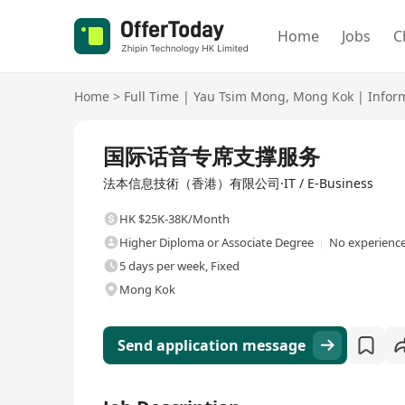
Home
Jobs
C
Home
>
Full Time
|
Yau Tsim Mong
,
Mong Kok
|
Infor
Full Time
国际话音专席支撑服务
法本信息技術（香港）有限公司·IT / E-Business
HK $25K-38K/Month
Higher Diploma or Associate Degree
No experience
5 days per week, Fixed
Mong Kok
Send application message