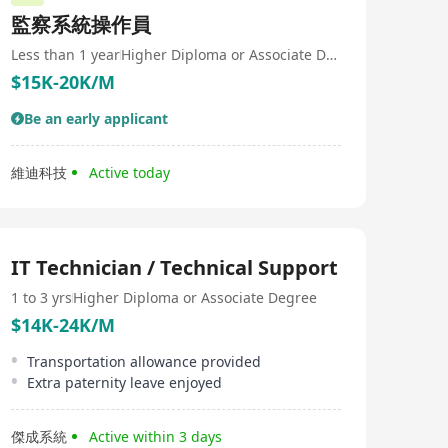
監察系統操作員
Less than 1 year
Higher Diploma or Associate Degree
$15K-20K/M
Be an early applicant
維迪科技
Active today
IT Technician / Technical Support
1 to 3 yrs
Higher Diploma or Associate Degree
$14K-24K/M
Transportation allowance provided
Extra paternity leave enjoyed
傑成系統
Active within 3 days