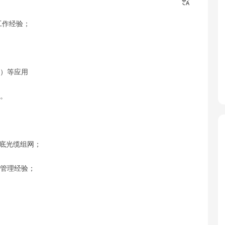
工作经验；
邮）等应用
力。
及海底光缆组网；
实操管理经验；