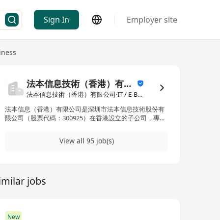
Sign In
Employer site
iness
法本信息技術（香港）有限公司
法本信息技術（香港）有限公司·IT / E-Business
法本信息（香港）有限公司是深圳市法本信息技術股份有
限公司（股票代碼：300925）在香港設立的子公司，專注
於為全球客戶提供資訊科技服務及數碼化解決方案。作為
法本信息在國際市場的重要佈局，香港公司憑藉總部在中
View all 95 job(s)
國內地的技術積累與行業經驗，致力為亞太區及全球客戶
提供高效益的數碼轉型服務，協助企業應對技術挑戰，推
動業務創新。
imilar jobs
New