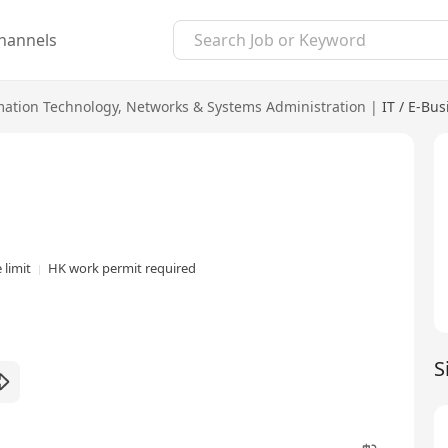
hannels
mation Technology
,
Networks & Systems Administration
|
IT / E-Bus
 limit
HK work permit required
S