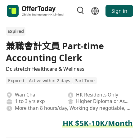
Sign in
Expired
兼職會計文員 Part-time
Accounting Clerk
Dr. stretch·Healthcare & Wellness
Expired
Active within 2 days
Part Time
Wan Chai
HK Residents Only
1 to 3 yrs exp
Higher Diploma or Associate Degree
More than 8 hours/day, Working day negotiable, Hybrid
HK $5K-10K/Month