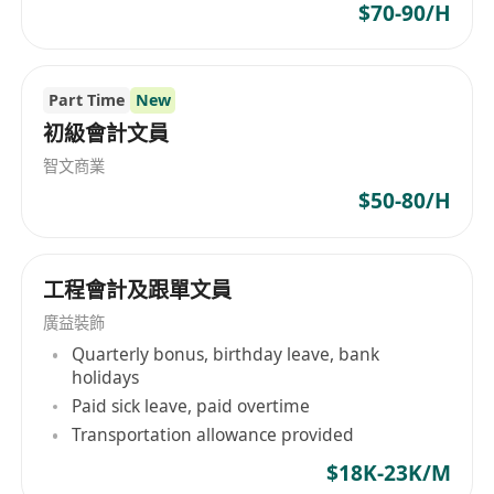
$70-90/H
•工作類型： 兼職（Part-time）
•工作時間： 初期每月約 30 至 40 小時，穩定後每
月約 20 至 30 小時；時間彈性，可安排遙距工作
Part Time
New
•匯報對象： 直接向公司總監（Director）匯報
初級會計文員
申請方法：
智文商業
有意應徵者，請將個人履歷（包括相關經驗及期望
$50-80/H
時薪）Whatsapp 到*********。
工程會計及跟單文員
廣益裝飾
Quarterly bonus, birthday leave, bank
holidays
Paid sick leave, paid overtime
Transportation allowance provided
$18K-23K/M