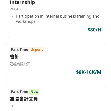
Internship
保公司帳目清晰準確。
W-LAB
主要職責：
Participation in internal business training and
•將各類日常支出單據（包括收據、發票、電子單
workshops
等）準確輸入至 Excel 財務系統，並按既定類別及
$80/H
編號規則分類記錄
•整理及存檔所有實體與電子單據，按月份歸檔備查
•定期核對每日營業收入及教練的拉伸服務時數，確
Part Time
Urgent
保與營運系統數據一致
會計
•協助整理每月財務資料，供管理層跟進及編製報表
建银有限公司
職位要求：
$8K-10K/M
•具備基本會計或簿記知識（文憑程度或以上，或同
等工作經驗）
•熟練操作 Microsoft Excel
Part Time
New
•工作細心、有條理，能準確快速處理大量零碎單據
兼職會計文員
•能獨立工作，具責任感及良好的職業操守
UC
工作安排：