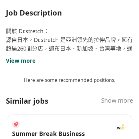
Job Description
關於 Dr.stretch：
源自日本，Dr.stretch 是亞洲領先的拉伸品牌，擁有
超過260間分店，遍布日本、新加坡、台灣等地，通
過科學支持的創新拉伸技術改變全球健康面貌。承
View more
載日本文化的精髓——專業與團隊精神，我們打造
出紀律嚴明、協作無間且充滿激情的工作環境，激
Here are some recommended positions.
勵每位成員追求卓越。我們為客戶（從運動員到上
班族）提供一對一拉伸服務，緩解慢性疼痛、提升
Similar jobs
Show more
運動表現、促進健康生活方式。
我們於2025年7月中環開設香港首間旗艦店，由於
需求旺盛，第二間分店將會在2026年上旬開業。隨
著業務迅速擴展，我們現正尋找一位細心可靠的兼
Summer Break Business
職會計文員，協助後勤團隊處理日常財務記錄，確