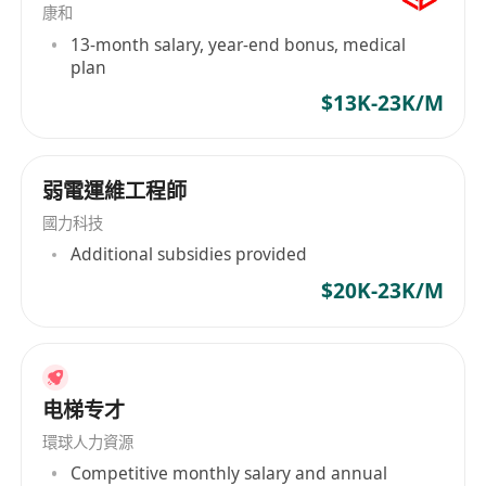
康和
13-month salary, year-end bonus, medical
plan
$13K-23K/M
弱電運維工程師
國力科技
Additional subsidies provided
$20K-23K/M
电梯专才
環球人力資源
Competitive monthly salary and annual