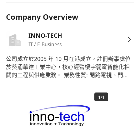
Company Overview
INNO-TECH
IT / E-Business
公司成立於2005 年 10 月在港成立，註冊辦事處位
於葵涌華達工業中心，核心經營樓宇弱電智能化相
關的工程與供應業務。 業務性質: 閉路電視、門
禁、防盜報警等安防系統整合 公共廣播（PA）、人
員統計（People Counting）、WiFi 網絡、機房伺
1
/
1
服器等資訊系統 提供從投標報價（Tender）、方案
設計、設備供應到安裝調試、保養維修的一站式服
務