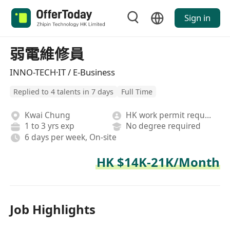
Sign in
弱電維修員
INNO-TECH·IT / E-Business
Replied to 4 talents in 7 days
Full Time
Kwai Chung
HK work permit required
1 to 3 yrs exp
No degree required
6 days per week, On-site
HK $14K-21K/Month
Job Highlights