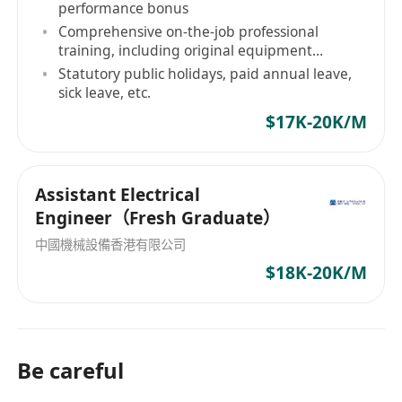
performance bonus
Comprehensive on-the-job professional
training, including original equipment
manufacturer technical courses, etc.
Statutory public holidays, paid annual leave,
sick leave, etc.
$17K-20K/M
Assistant Electrical
Engineer（Fresh Graduate）
中國機械設備香港有限公司
$18K-20K/M
Be careful