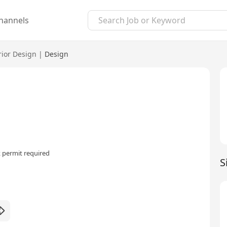
hannels
rior Design
|
Design
 permit required
S