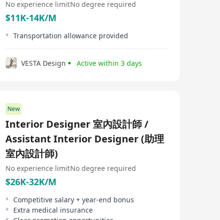
No experience limit
No degree required
$11K-14K/M
Transportation allowance provided
VESTA Design
Active within 3 days
New
Interior Designer 室內設計師 /
Assistant Interior Designer (助理
室內設計師)
No experience limit
No degree required
$26K-32K/M
Competitive salary + year-end bonus
Extra medical insurance