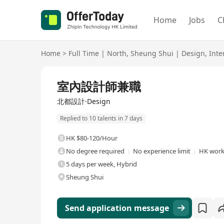
Home
Jobs
C
Home
>
Full Time
|
North
,
Sheung Shui
|
Design
,
Inte
Full Time
室內設計師兼職
北都設計·Design
Replied to 10 talents in 7 days
HK $80-120/Hour
No degree required
No experience limit
HK work
5 days per week, Hybrid
Sheung Shui
Send application message