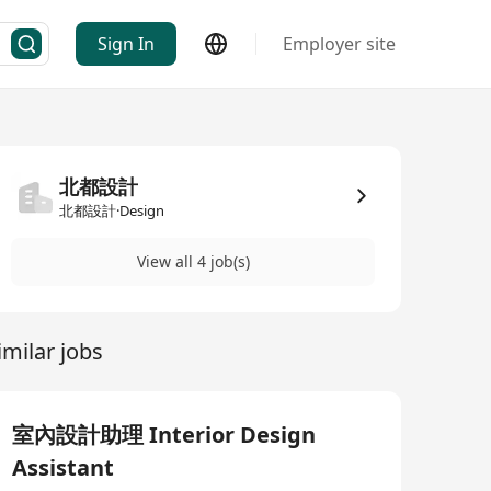
Sign In
Employer site
北都設計
北都設計·Design
View all 4 job(s)
imilar jobs
室內設計助理 Interior Design
Assistant