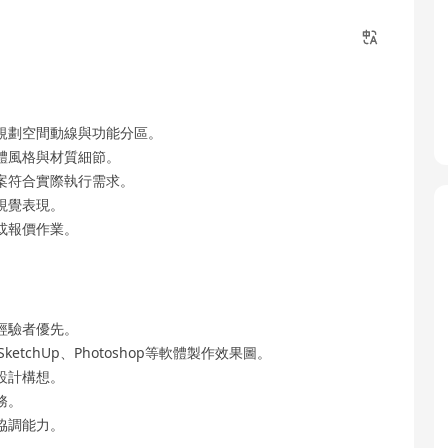
規劃空間動線與功能分區。
體風格與材質細節。
案符合實際執行需求。
視覺表現。
或報價作業。
經驗者優先。
ketchUp、Photoshop等軟體製作效果圖。
設計構想。
務。
協調能力。