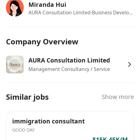
Miranda Hui
訊。
AURA Consultation Limited
·Business Development Manager
具備外出見客能力，能按需自駕或使用公共交通
前往客戶所在地，公司提供車程津貼；接受偶爾
於星期六辦公，將安排補假或額外津貼。
Company Overview
具備責任感與目標導向思維，適應混合工作模式
（辦公室、在家工作及外出拜訪兼有），能於每
日10:00–18:00之核心工時內高效執行任務。
AURA Consultation Limited
福利
Management Consultancy / Service
豐厚薪酬結構：首兩個月保障薪資約港幣22,000
–30,000元；期滿後底薪20,000–30,000元＋績效
佣金，月薪總額可達40,000–50,000元，薪資具
Similar jobs
Show more
彈性且可議。
彈性花紅與酬金制度：依據案件完成度、客戶滿
意度及業務貢獻度發放季度／年度花紅，另設明
immigration consultant
確佣金計算方式激勵成果。
GOOD DAY
完善休假安排：享有14天年假、生日假、特別事
$15K-45K/M