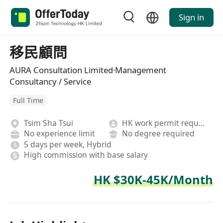
Sign in
移民顧問
AURA Consultation Limited·Management
Consultancy / Service
Full Time
Tsim Sha Tsui
HK work permit required
No experience limit
No degree required
5 days per week, Hybrid
High commission with base salary
HK $30K-45K/Month