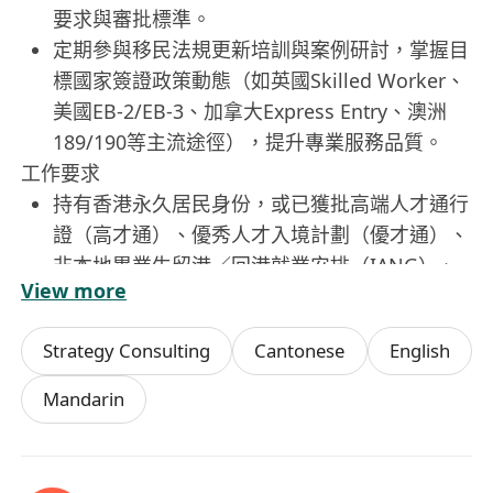
要求與審批標準。
定期參與移民法規更新培訓與案例研討，掌握目
標國家簽證政策動態（如英國Skilled Worker、
美國EB-2/EB-3、加拿大Express Entry、澳洲
189/190等主流途徑），提升專業服務品質。
工作要求
持有香港永久居民身份，或已獲批高端人才通行
證（高才通）、優秀人才入境計劃（優才通）、
非本地畢業生留港／回港就業安排（IANG）、
View more
受養人入境簽證或其他合法在港工作許可。
具備學士學歷，曾實際參與至少一個國家（英國
Strategy Consulting
Cantonese
English
／美國／加拿大／澳洲）之移民申請案件，熟悉
其簽證類型、基本申請條件與官方遞交流程。
Mandarin
流利使用粵語、普通話及基礎英語，能獨立進行
雙語溝通與文件理解，具備良好表達力與同理
心，善於向不同背景客戶清晰解說複雜移民資