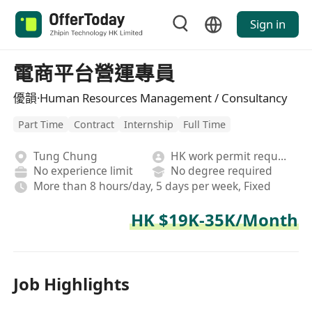
Sign in
電商平台營運專員
優韻·Human Resources Management / Consultancy
Part Time
Contract
Internship
Full Time
Tung Chung
HK work permit required
No experience limit
No degree required
More than 8 hours/day, 5 days per week, Fixed
HK $19K-35K/Month
Job Highlights