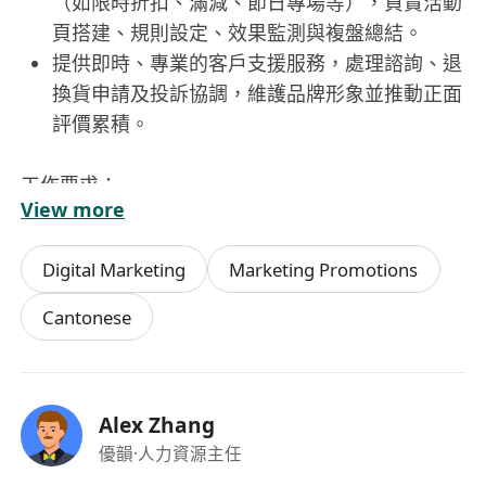
（如限時折扣、滿減、節日專場等），負責活動
頁搭建、規則設定、效果監測與複盤總結。
提供即時、專業的客戶支援服務，處理諮詢、退
換貨申請及投訴協調，維護品牌形象並推動正面
評價累積。
工作要求：
View more
流利粵語，具備良好書面與口語表達能力；普通
話或英語為加分項，能應對多元客戶溝通需求。
Digital Marketing
Marketing Promotions
熟悉主流電商平臺操作邏輯（如Shopify、
Shopline、Amazon、HKTVmall等），具基本
Cantonese
後臺管理經驗者優先。
具備基礎數據分析意識，能熟練使用Excel進行
數據整理與圖表呈現；有Google Analytics、
Alex Zhang
Facebook Ads Manager或類似工具經驗者尤
優韻
·人力資源主任
佳。