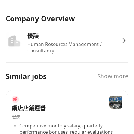
細心踏實、責任感強，能同時處理多項任務並在
指定時限內交付成果；具備基本問題解決能力與
Company Overview
跨部門協作意識。
接受辦公室工作模式，工作時間為星期一至五上
午9時至下午6時，無需輪班或夜間值守。
優韻
Human Resources Management /
Consultancy
福利：
十三個月薪酬及年終花紅，按公司業績與個人表
現發放。
Similar jobs
Show more
提供交通津貼，減輕通勤負擔。
全面保險計劃，涵蓋醫療、住院及意外保障。
享有14天有薪年假，並按《僱傭條例》享有法定
假期及病假。
網店店鋪運營
彈性工時安排，配合員工生活節奏；另設休閒及
宏達
運動設施，促進身心健康與團隊凝聚力。
Competitive monthly salary, quarterly
performance bonuses, regular evaluations