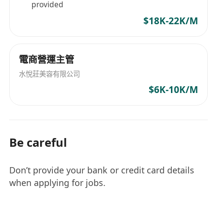
provided
$18K-22K/M
電商營運主管
水悅莊美容有限公司
$6K-10K/M
Be careful
Don’t provide your bank or credit card details
when applying for jobs.