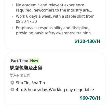
No academic and relevant experience
required, newcomers to the industry are
welcome
Work 6 days a week, with a stable shift from
08:30-17:30
Emphasizes responsibility and discipline,
providing basic safety awareness training
$120-130/H
Part Time
New
網店包裝及出貨
雙海有限公司
Sha Tin
,
Sha Tin
4 to 8 hours/day, Working day negotiable
$60-70/H