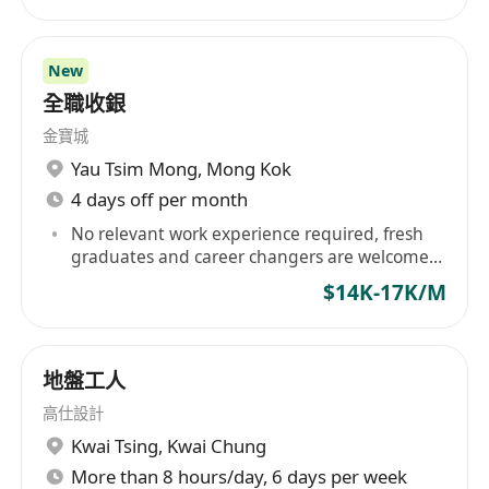
福利
月薪港幣$18,000–$22,000，按經驗及表現而
定；
New
享有五天工作週（星期一至星期五），每日工作
全職收銀
時間為上午9時至下午6時；
金寶城
提供加班津貼，按實際超時工時依法計算；
Yau Tsim Mong
,
Mong Kok
工作地點位於銅鑼灣核心商業區，交通便利，鄰
4 days off per month
近港鐵站及多條巴士路線；
No relevant work experience required, fresh
穩定全職聘用，提供持續在職培訓及內部晉升發
graduates and career changers are welcome
展機會。
to apply.
$14K-17K/M
地盤工人
高仕設計
Kwai Tsing
,
Kwai Chung
More than 8 hours/day, 6 days per week