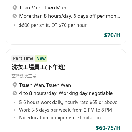
門支援，確保訂單交付準確及時。
Tuen Mun
,
Tuen Mun
More than 8 hours/day, 6 days off per month
工作要求
中學文憑或以上學歷，不限相關工作經驗，歡迎
$600 per shift, OT $70 per hour
應屆畢業生或有意轉職倉儲領域之人士申請；
$70/H
具備基本電腦操作能力，能熟練使用Excel及倉
儲管理系統（WMS）者優先；
熟悉廣東話，能以普通話及基礎英文進行日常溝
Part Time
New
通，具備書寫簡單工作紀錄之能力；
洗衣工場員工(下午班)
工作細緻耐心、責任感強，能於快節奏環境中獨
荃灣洗衣工場
立完成任務，並主動配合團隊協作；
Tsuen Wan
,
Tsuen Wan
體力狀況良好，可勝任搬運、站立作業及偶爾加
4 to 8 hours/day, Working day negotiable
班需求，須符合香港合法在港工作資格（如：香
5-6 hours work daily, hourly rate $65 or above
港永久居民、高才通、優才通、IANG、受養人
Work 5-6 days per week, from 2 PM to 8 PM
簽證或其他有效工作許可）。
No education or experience limitation
$60-75/H