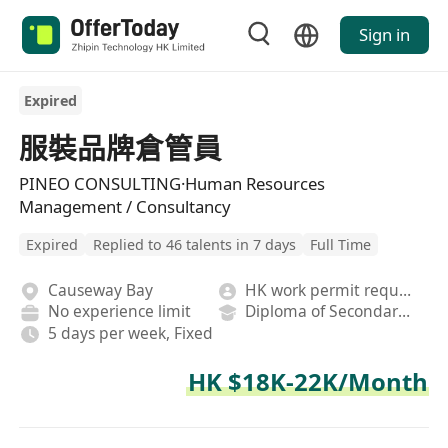
Sign in
Expired
服裝品牌倉管員
PINEO CONSULTING·Human Resources
Management / Consultancy
Expired
Replied to 46 talents in 7 days
Full Time
Causeway Bay
HK work permit required
No experience limit
Diploma of Secondary School
5 days per week, Fixed
HK $18K-22K/Month