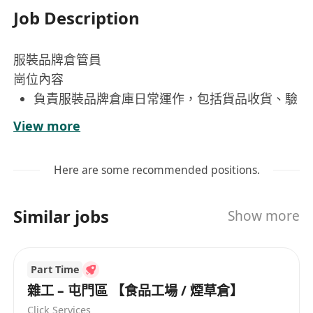
Job Description
服裝品牌倉管員
崗位內容
負責服裝品牌倉庫日常運作，包括貨品收貨、驗
貨、分類上架、訂單揀選、包裝及出貨等全流程
View more
作業；
嚴格執行倉儲管理規範，確保貨品存放整齊有
Here are some recommended positions.
序、標籤清晰準確、批次與有效期可追溯；
定期參與月度及年度庫存盤點，核對系統數據與
Similar jobs
Show more
實物差異，即時記錄並向上級主管匯報異常情
況；
維持倉庫環境整潔、通風與安全，落實消防設備
Part Time
檢查、貨架穩固性巡查及個人防護措施；
雜工 – 屯門區 【食品工場 / 煙草倉】
配合主管協調物流安排、供應商對接及內部跨部
Click Services