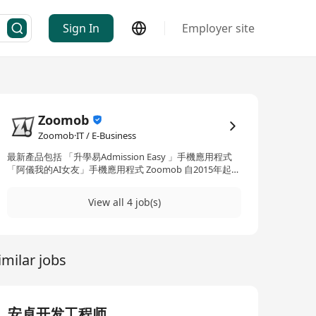
Sign In
Employer site
Zoomob
Zoomob·IT / E-Business
最新產品包括 「升學易Admission Easy 」手機應用程式
「阿儀我的AI女友」手機應用程式 Zoomob 自2015年起推
出多款手機應用和遊戲 - 數碼港初創Hall of Fame成員 - 城
市大學TECH300 種子基金 - ViuTV電視節目創業軍師訪問 -
View all 4 job(s)
經濟日報，信報，明報 ，經濟一周訪問 - 上市公司
IGG（0799） 投資
imilar jobs
安卓开发工程师