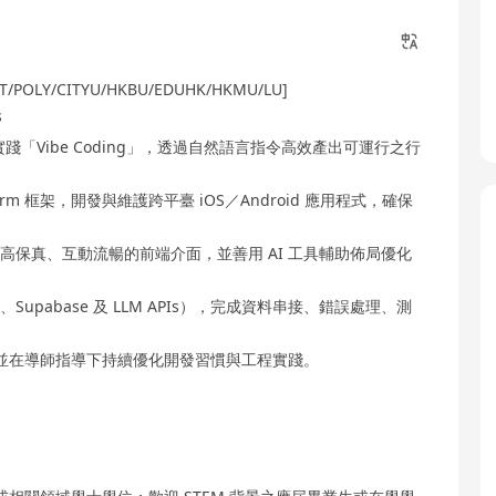
/UST/POLY/CITYU/HKBU/EDUHK/HKMU/LU]
s
編輯器實踐「Vibe Coding」，透過自然語言指令高效產出可運行之行
ltiplatform 框架，開發與維護跨平臺 iOS／Android 應用程式，確保
轉譯為高保真、互動流暢的前端介面，並善用 AI 工具輔助佈局優化
ase、Supabase 及 LLM APIs），完成資料串接、錯誤處理、測
並在導師指導下持續優化開發習慣與工程實踐。