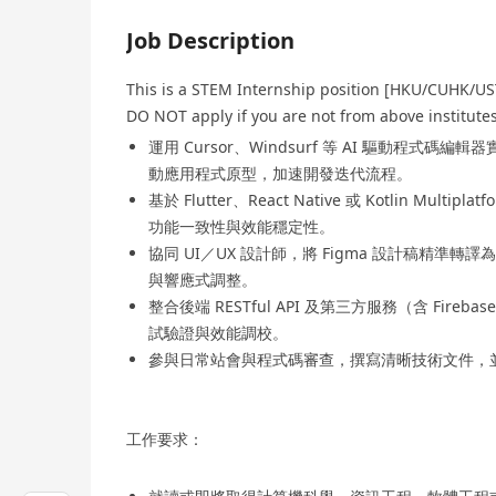
Job Description
This is a STEM Internship position [HKU/CUHK
DO NOT apply if you are not from above institute
運用 Cursor、Windsurf 等 AI 驅動程式碼
動應用程式原型，加速開發迭代流程。
基於 Flutter、React Native 或 Kotlin Mu
功能一致性與效能穩定性。
協同 UI／UX 設計師，將 Figma 設計稿精準
與響應式調整。
整合後端 RESTful API 及第三方服務（含 Fireb
試驗證與效能調校。
參與日常站會與程式碼審查，撰寫清晰技術文件，
工作要求：