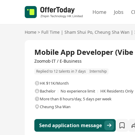
Home
Jobs
C
Home
>
Full Time
|
Sham Shui Po
,
Cheung Sha Wan
|
Full Time
Mobile App Developer (Vibe 
Zoomob·IT / E-Business
Replied to 12 talents in 7 days
Internship
HK $11K/Month
Bachelor
No experience limit
HK Residents Only
More than 8 hours/day, 5 days per week
Cheung Sha Wan
Send application message