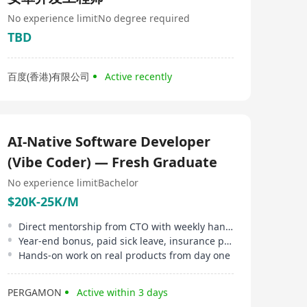
No experience limit
No degree required
TBD
百度(香港)有限公司
Active recently
AI-Native Software Developer
(Vibe Coder) — Fresh Graduate
No experience limit
Bachelor
$20K-25K/M
Direct mentorship from CTO with weekly hands-on collaboration
Year-end bonus, paid sick leave, insurance plan
Hands-on work on real products from day one
PERGAMON
Active within 3 days