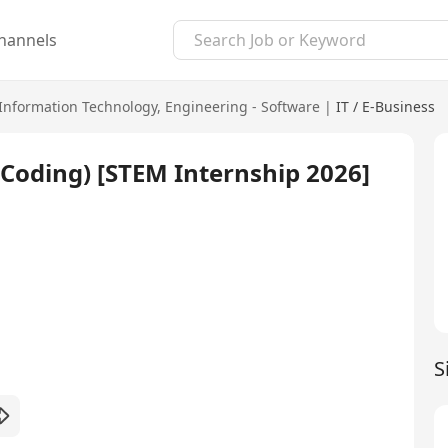
hannels
Information Technology
,
Engineering - Software
|
IT / E-Business
Coding) [STEM Internship 2026]
S