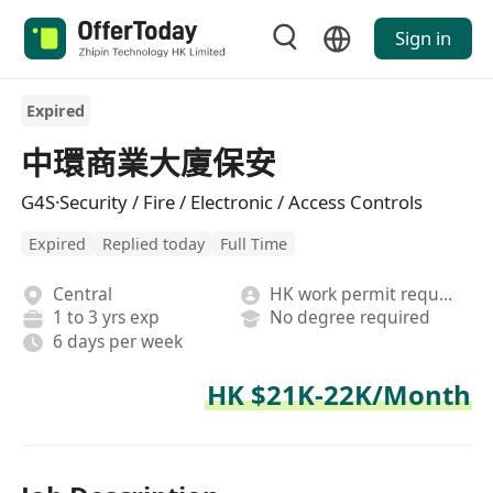
Sign in
Expired
中環商業大廈保安
G4S·Security / Fire / Electronic / Access Controls
Expired
Replied today
Full Time
Central
HK work permit required
1 to 3 yrs exp
No degree required
6 days per week
HK $21K-22K/Month