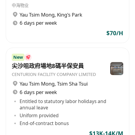
身心健康，行動敏捷，能適應長時間站立及應對
中海物业
突發壓力；無不良刑事紀錄，誠實可靠，具高度
Yau Tsim Mong
,
King's Park
責任感與職業操守。
6 days per week
願意接受持續培訓，包括消防安全、急救知識
$70/H
（如心肺復甦法）、衝突處理技巧及新式安防設
備操作等，以配合大廈安全管理升級需求。
New
福利
尖沙咀政府場地8碼半保安員
CENTURION FACILITY COMPANY LIMITED
提供具市場競爭力的月薪及按服務年資調整之年
Yau Tsim Mong
,
Tsim Sha Tsui
度薪金檢討機制；表現優異者可獲季度績效獎
6 days per week
勵。
Entitled to statutory labor holidays and
享有法定公眾假期、有薪年假（按《僱傭條例》
annual leave
規定計算）、病假等合規假期權益。
Uniform provided
End-of-contract bonus
$13K-14K/M