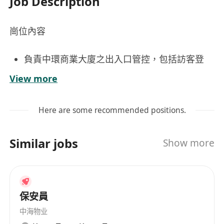
Job Description
崗位內容
負責中環商業大廈之出入口管控，包括訪客登
記、證件查驗及通行許可核實，確保大廈出入秩
View more
序與安全規範。
執行巡邏任務，定期巡查大廈公共區域（如大
Here are some recommended positions.
堂、電梯廳、停車場、機房及樓層通道等），記
錄異常狀況並即時通報主管或相關單位。
Similar jobs
Show more
監控中央保安系統（包括閉路電視、火警警報、
門禁系統及緊急求助裝置），保持高度警覺，遇
突發事件（如火警、可疑物品、滋擾行為或醫療
急救）須按標準程序迅速應變及協調處理。
保安員
協助處理日常保安事務，例如協助搬運管理、引
中海物业
導車輛停泊、支援大型活動期間人流管制，以及