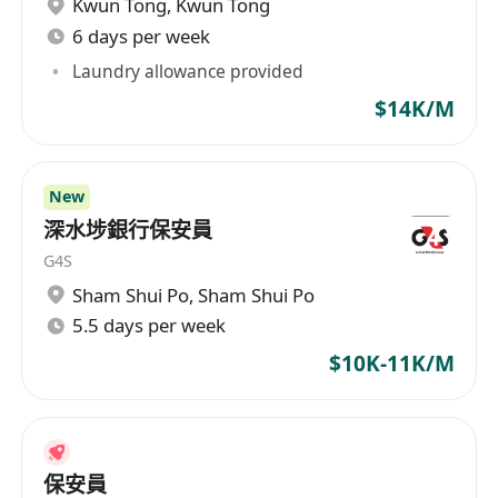
Kwun Tong
,
Kwun Tong
配合物業管理處進行演習或突擊檢查。
6 days per week
妥善填寫當值日誌、事件報告及交接記錄，確保
資訊準確完整；遵守保密原則，不擅自透露大廈
Laundry allowance provided
內客戶資料、佈防細節或內部運作安排。
$14K/M
工作要求
New
年滿18歲，持有效香港居民身份證，具備合法在
深水埗銀行保安員
港工作資格；持有有效「保安人員許可證」（由
G4S
香港警務處頒發）為必須條件。
Sham Shui Po
,
Sham Shui Po
具備至少一年商業寫字樓、甲級商廈或同類型物
5.5 days per week
業之保安工作經驗，熟悉高密度城市環境下之風
$10K-11K/M
險識別與應變流程者優先。
具備良好中文讀寫能力，能清晰口述粵語；掌握
基本英語會話能力者（如理解指示、簡單溝通）
將獲優先考慮。
保安員