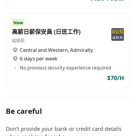
New
高薪日薪保安員 (日班工作)
威格斯
Central and Western
,
Admiralty
6 days per week
No previous security experience required
$70/H
Be careful
Don’t provide your bank or credit card details