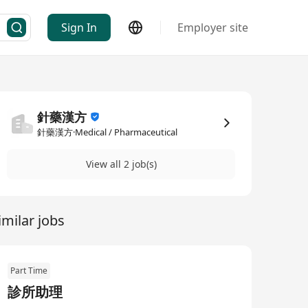
Sign In
Employer site
針藥漢方
針藥漢方·Medical / Pharmaceutical
View all 2 job(s)
imilar jobs
Part Time
診所助理