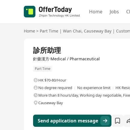
Home
Jobs
C
Home
>
Part Time
|
Wan Chai
,
Causeway Bay
|
Custom
診所助理
針藥漢方·Medical / Pharmaceutical
Part Time
HK $70-80/Hour
No degree required
No experience limit
HK Resi
More than 8 hours/day, Working day negotiable, Fix
Causeway Bay
Send application message