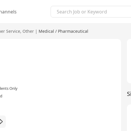
hannels
er Service
,
Other
|
Medical / Pharmaceutical
dents Only
S
ed