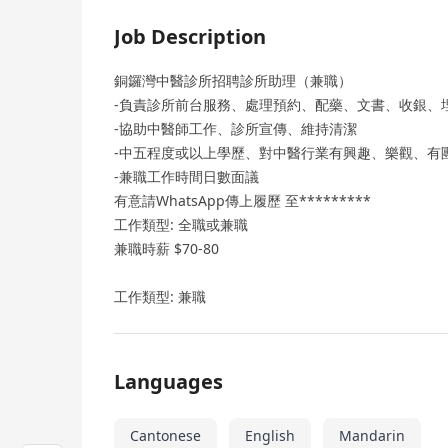
Job Description
銅鑼灣中醫診所招聘診所助理（兼職）
-負責診所前台服務、處理預約、配藥、文書、收銀、
-協助中醫師工作、診所宣傳、維持清潔
-中五程度或以上學歷、對中醫行業有興趣、樂觀、有
-兼職工作時間日數面議
有意請WhatsApp傳上履歷 至*********
工作類型: 全職或兼職
兼職時薪 $70-80
工作類型: 兼職
Languages
Cantonese
English
Mandarin