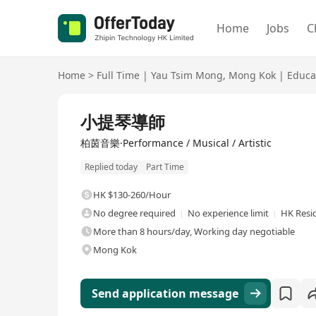
Home
Jobs
C
Home
>
Full Time
|
Yau Tsim Mong
,
Mong Kok
|
Educa
Full Time
小提琴導師
柏茵音樂·Performance / Musical / Artistic
Replied today
Part Time
HK $130-260/Hour
No degree required
No experience limit
HK Resi
More than 8 hours/day, Working day negotiable
Mong Kok
Send application message