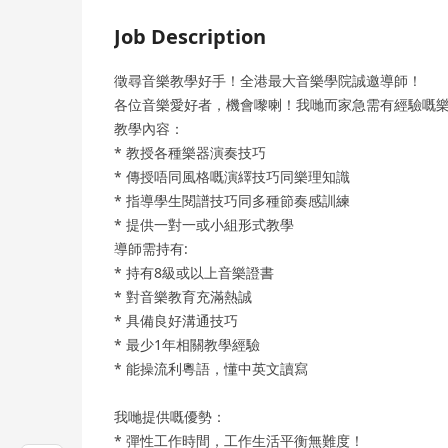
Job Description
徵尋音樂教學好手！全港最大音樂學院誠邀導師！
各位音樂愛好者，機會嚟喇！我哋而家急需有經驗嘅
教學內容：
* 教授各種樂器演奏技巧
* 傳授唔同風格嘅演繹技巧同樂理知識
* 指導學生閱譜技巧同多種節奏感訓練
* 提供一對一或小組形式教學
導師需持有:
* 持有8級或以上音樂證書
* 對音樂教育充滿熱誠
* 具備良好溝通技巧
* 最少1年相關教學經驗
* 能操流利粵語，懂中英文讀寫
我哋提供嘅優勢：
* 彈性工作時間，工作生活平衡無難度！