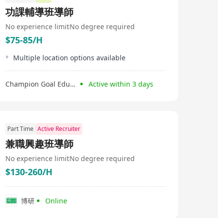
功課輔導班導師
No experience limit
No degree required
$75-85/H
Multiple location options available
Champion Goal Education Limited
Active within 3 days
Part Time
Active Recruiter
兼職興趣班導師
No experience limit
No degree required
$130-260/H
博研
Online