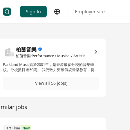
Sign In
Employer site
柏茵音樂
柏茵音樂·Performance / Musical / Artistic
Parkland Music始於2001年，是香港最多分校的音樂學
校。分校數目達50間。 我們致力突破傳統音樂教育，提供
一個讓不同音樂類型互相交流的平台。以「五大範疇‧八大
原素」的理念，提供全面的音樂課程，並以培育出全面的
View all 56 job(s)
音樂人為目標。Parkland Music發展至今，已擁有過千名
精英導師。總校及分校位於核心地段，務求令學員在優良
的環境、優質的導師教導下學習全面的音樂課程。 認識我
們更多：www.parklandmusic.com.hk
imilar jobs
Part Time
New