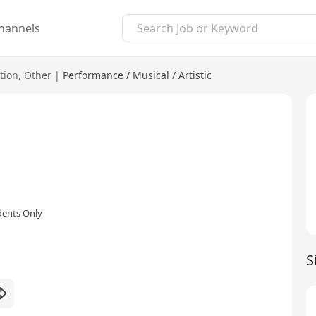
hannels
tion
,
Other
|
Performance / Musical / Artistic
dents Only
S