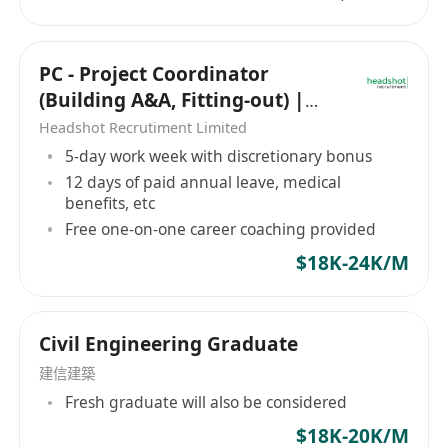
PC - Project Coordinator
(Building A&A, Fitting-out) |
HK$18,000 - HK$24,000
Headshot Recrutiment Limited
5-day work week with discretionary bonus
12 days of paid annual leave, medical
benefits, etc
Free one-on-one career coaching provided
$18K-24K/M
Civil Engineering Graduate
建信建築
Fresh graduate will also be considered
$18K-20K/M