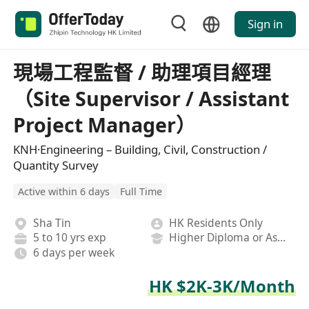
Sign in
現場工程監督 / 助理項目經理
（Site Supervisor / Assistant
Project Manager）
KNH·Engineering – Building, Civil, Construction /
Quantity Survey
Active within 6 days
Full Time
Sha Tin
HK Residents Only
5 to 10 yrs exp
Higher Diploma or Associate Degree
6 days per week
HK $2K-3K/Month