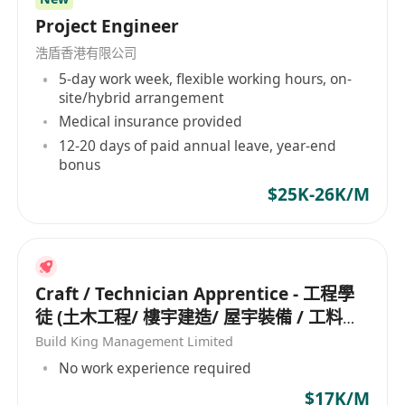
料初稿；
Project Engineer
跟進整改單、缺點清單，直至完全收齊及閉
浩盾香港有限公司
環。
5-day work week, flexible working hours, on-
助理項目經理額外職務
site/hybrid arrangement
協助項目成本管控、分判合約細節跟進；
Medical insurance provided
參與招標議價、盤點物料、控制浪費；
12-20 days of paid annual leave, year-end
bonus
可替代項目經理處理日常地盤對外對內事
$25K-26K/M
務，具晉升項目經理潛力。
福利待遇（可自行微調）
月薪面议
超時津貼、工地津貼、假期跟勞工法例
Craft / Technician Apprentice - 工程學
良好晉升階梯：現場監督 → 助理項目經理 → 項
徒 (土木工程/ 樓宇建造/ 屋宇裝備 / 工料測
目經理
量/ 工地測量/ 機械維修/ 冷氣設備)
Build King Management Limited
有意可即時面試、盡快上班
No work experience required
$17K/M