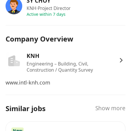
SY CHOY
備使用；
KNH
·Project Director
整理工人安全卡、註冊證、證件到期台帳，
Active within 7 days
跟續續牌及入場手續；
記錄地盤日誌、施工記錄、工程量簽記、隱
Company Overview
蔽工程驗收記錄。
跨持份者溝通協調
聯繫業主、建築師、工程顧問、分判商、供
KNH
應商開會及現場會勘；
Engineering – Building, Civil,
Construction / Quantity Survey
處理現場變更、圖則修訂、口頭指示及書面
文件跟進；
www.intl-knh.com
協調各工種工序交接，避免爭位、工期衝
突。
文書及數量協助
Similar jobs
Show more
協助整理工程單據、申請單、工程量計數、
中期付款資料；
簡單編製工地相片記錄、進度報告、竣工資
New