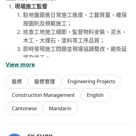
現場施工監督
駐地盤跟進日常施工進度、工藝質量，確保
按圖則及規範施工；
巡查工地施工細節，監督物料安裝、泥水、
木工、大理石、塗料等工序品質；
即時發現施工問題並現場協調整改，避免延
誤及返工。
View more
進度與計劃管理
協助項目經理編製工地施工時間表、工序流
Engineering Projects
裝修
裝修管理
程；
每日 / 每週匯報工程進度、滯後原因及趕工
Construction Management
English
方案；
Cantonese
Mandarin
跟進物料到貨、入場驗收、存放及調配，確
保物料供應配合工期。
工地安全與行政
執行地盤安全規管，巡查安全設施、防護裝