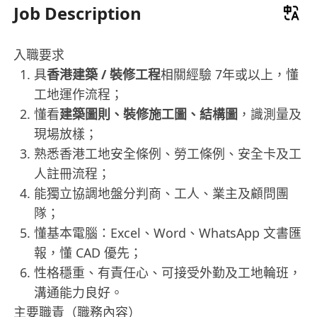
Job Description
入職要求
具
香港建築 / 裝修工程
相關經驗 7年或以上，懂
工地運作流程；
懂看
建築圖則、裝修施工圖、結構圖
，識測量及
現場放樣；
熟悉香港工地安全條例、勞工條例、安全卡及工
人註冊流程；
能獨立協調地盤分判商、工人、業主及顧問團
隊；
懂基本電腦：Excel、Word、WhatsApp 文書匯
報，懂 CAD 優先；
性格穩重、有責任心、可接受外勤及工地輪班，
溝通能力良好。
主要職責（職務內容）