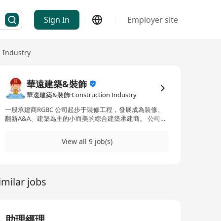
Sign In
Employer site
 Industry
華遠建築&裝飾
華遠建築&裝飾·Construction Industry
一般承建商RGBC 公司起步于裝修工程，發展成為裝修、
翻新A&A、建築為主的小而美的綜合建築承建商。 公司立
足香港🇭🇰，並計劃向澳門🇲🇴，印度尼西亞🇮🇩，馬來
西亞🇲🇾，新加坡🇸🇬等國家和地區發展。 公司以合夥人
View all 9 job(s)
為基礎，重視客戶服務，在香港地區具備一定的美譽度！
歡迎合作、加盟共發展。
imilar jobs
助理經理