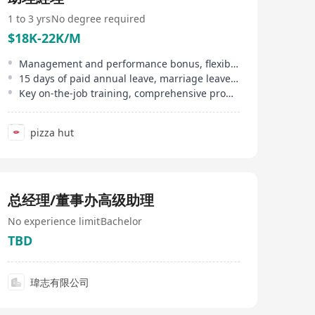
1 to 3 yrs
No degree required
$18K-22K/M
Management and performance bonus, flexible bonus, year-end bonus
15 days of paid annual leave, marriage leave, additional maternity leave, etc
Key on-the-job training, comprehensive promotion mechanism
pizza hut
总经理/董事办高级助理
No experience limit
Bachelor
TBD
瑋志有限公司