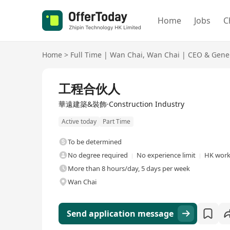
Home
Jobs
C
Home
>
Full Time
|
Wan Chai
,
Wan Chai
|
CEO & Gene
Full Time
工程合伙人
華遠建築&裝飾·Construction Industry
Active today
Part Time
To be determined
No degree required
No experience limit
HK work 
More than 8 hours/day, 5 days per week
Wan Chai
Send application message