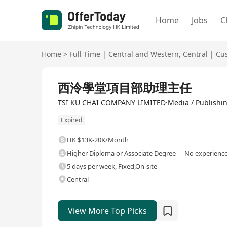
Home
Jobs
C
Home
>
Full Time
|
Central and Western
,
Central
|
Cus
Full Time
西泠學堂項目部助理主任
TSI KU CHAI COMPANY LIMITED·Media / Publishi
Expired
HK $13K-20K/Month
Higher Diploma or Associate Degree
No experience
5 days per week, Fixed,On-site
Central
View More Top Picks