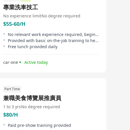
家提供專業服務，以滿足香港及海內外各界人士的文化藝
專業洗車技工
術需求。
No experience limit
No degree required
$55-60/H
No relevant work experience required, beginners welcome
Provided with basic on-the-job training to help newcomers get up to speed quickly
Free lunch provided daily
car-one
Active today
Part Time
兼職美食博覽展推廣員
1 to 3 yrs
No degree required
$80/H
Paid pre-show training provided