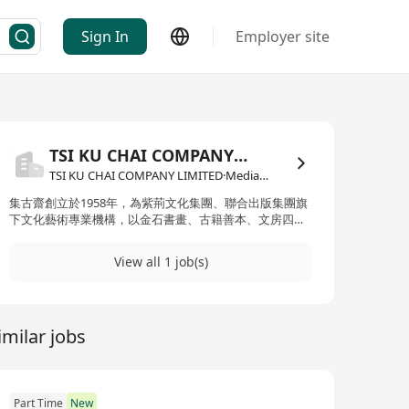
Sign In
Employer site
TSI KU CHAI COMPANY LIMITED
TSI KU CHAI COMPANY LIMITED·Media / Publishing
集古齋創立於1958年，為紫荊文化集團、聯合出版集團旗
下文化藝術專業機構，以金石書畫、古籍善本、文房四寶
等藝術品銷售，以及舉辦大型藝術展覽、字畫拍賣、藝術
書籍雜誌出版及文化藝術教育培訓為核心業務，是香港及
View all 1 job(s)
海內外極具影響力的著名文化藝術品牌。 成立六十餘年
來，集古齋始終秉承弘揚中華優秀傳統文化、搭建文化藝
術傳播平台的服務宗旨，立足香港，面向海內外，先後舉
辦了數百場以中國書畫為主的藝術文化展覽及活動，其影
imilar jobs
響深入幾代藝術家、藏家及藝術愛好者，廣獲社會各界好
評，已成為兩岸三地藝術品交流和交易市場中不可替代的
文化藝術橋梁和品牌象徵。 集古齋下設畫廊、藝術書店、
拍賣公司、西泠學堂、《美術家》雜誌、香港書畫文玩協
會等文化版塊，持續努力為海內外文化藝術愛好者和收藏
Part Time
New