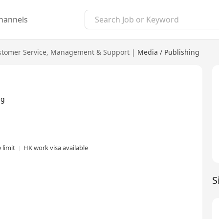
hannels
tomer Service
,
Management & Support
|
Media / Publishing
ng
 limit
HK work visa available
S