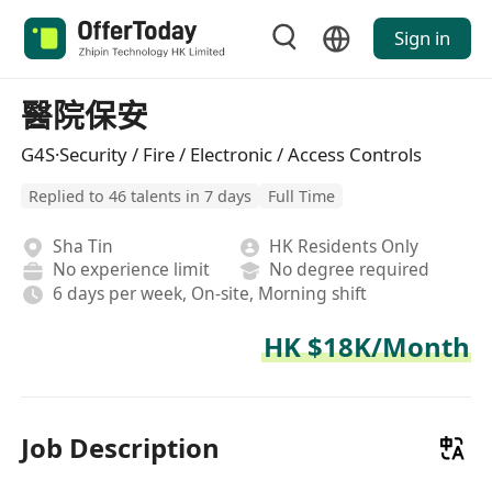
Sign in
醫院保安
G4S·Security / Fire / Electronic / Access Controls
Replied to 46 talents in 7 days
Full Time
Sha Tin
HK Residents Only
No experience limit
No degree required
6 days per week, On-site, Morning shift
HK $18K/Month
Job Description