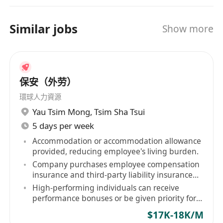
Similar jobs
Show more
保安（外劳）
環球人力資源
Yau Tsim Mong
,
Tsim Sha Tsui
5 days per week
Accommodation or accommodation allowance
provided, reducing employee's living burden.
Company purchases employee compensation
insurance and third-party liability insurance
for staff.
High-performing individuals can receive
performance bonuses or be given priority for
contract renewal.
$17K-18K/M