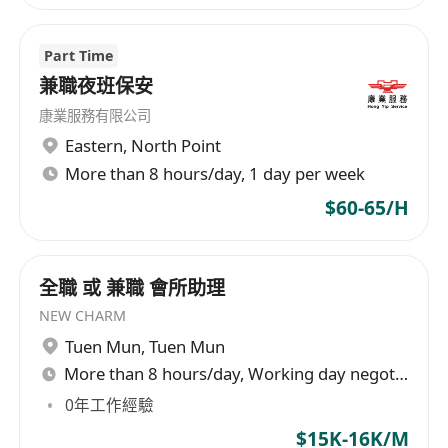
Part Time
兼職夜班保安
康業服務有限公司
Eastern
,
North Point
More than 8 hours/day, 1 day per week
$60-65/H
全職 或 兼職 會所助理
NEW CHARM
Tuen Mun
,
Tuen Mun
More than 8 hours/day, Working day negotiable
0年工作經驗
$15K-16K/M