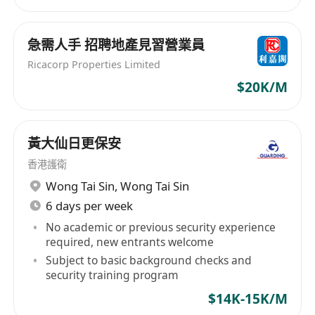
急需人手 招聘地產見習營業員
Ricacorp Properties Limited
$20K/M
黃大仙日更保安
香港護衛
Wong Tai Sin
,
Wong Tai Sin
6 days per week
No academic or previous security experience
required, new entrants welcome
Subject to basic background checks and
security training program
$14K-15K/M