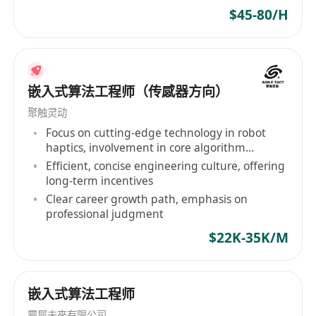
$45-80/H
嵌入式算法工程师（传感器方向）
聚触灵动
Focus on cutting-edge technology in robot
haptics, involvement in core algorithm
development
Efficient, concise engineering culture, offering
long-term incentives
Clear career growth path, emphasis on
professional judgment
$22K-35K/M
嵌入式算法工程师
靈犀未來有限公司