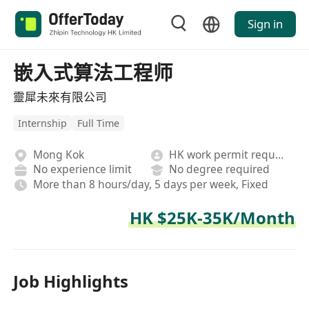
Sign in
嵌入式算法工程师
靈犀未來有限公司
Internship
Full Time
Mong Kok
HK work permit required
No experience limit
No degree required
More than 8 hours/day, 5 days per week, Fixed
HK $25K-35K/Month
Job Highlights