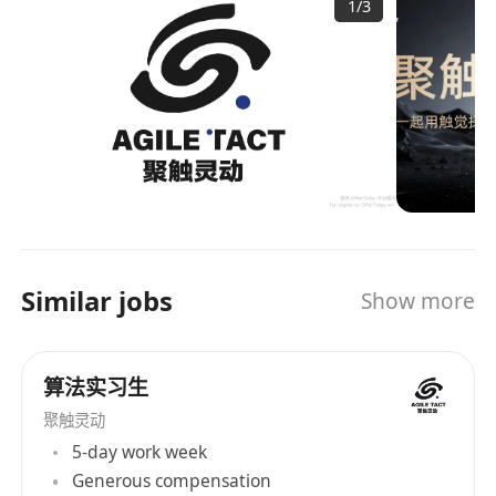
1
/
3
Similar jobs
Show more
算法实习生
聚触灵动
5-day work week
Generous compensation