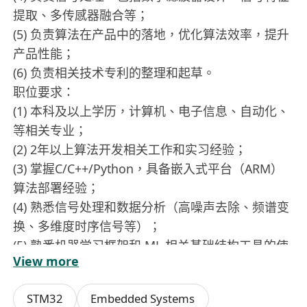
提取、多传感器融合等；
(5) 负责算法在产品中的落地，优化算法效率，提升
产品性能；
(6) 负责相关技术专利的整理和起草。
职位要求：
(1) 本科及以上学历，计算机、电子信息、自动化、
等相关专业；
(2) 2年以上算法开发相关工作和实习经验；
(3) 掌握C/C++/Python，具备嵌入式平台（ARM）
算法部署经验；
(4) 熟悉信号处理和数据分析（高噪声去除、频谱变
换、多维度时序信号等）；
(5) 熟悉机器学习框架和 ML 相关基础结构工具的使
View more
用经验；
(6) 具备中英文书面及普通话口语沟通能力；
STM32
Embedded Systems
(7)
须持有或能在入职前获取在香港合法工作的权