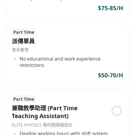
$75-85/H
Part Time
派傳單員
育禾教育
No educational and work experience
restrictions
$50-70/H
Part Time
兼職教學助理 (Part Time
Teaching Assistant)
ELITE PHYSICS 專科物理補習社
Flexible working hours with shift system