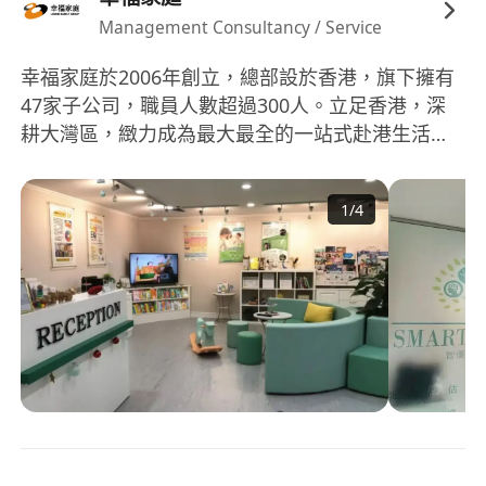
Management Consultancy / Service
幸福家庭於2006年創立，總部設於香港，旗下擁有
47家子公司，職員人數超過300人。立足香港，深
耕大灣區，緻力成為最大最全的一站式赴港生活服
務平臺。 集團創立至今18年，服務客戶數已超過
120萬以上，業務涵蓋香港教育、香港移民、安家服
1
/
4
務、赴港就醫、基因檢測、理財地産、秘書服務、
傳媒推廣等多個領域。