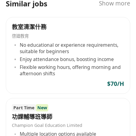
Similar jobs
Show more
教室清潔什務
啓廸教育
No educational or experience requirements,
suitable for beginners
Enjoy attendance bonus, boosting income
Flexible working hours, offering morning and
afternoon shifts
$70/H
Part Time
New
功課輔導班導師
Champion Goal Education Limited
Multiple location options available