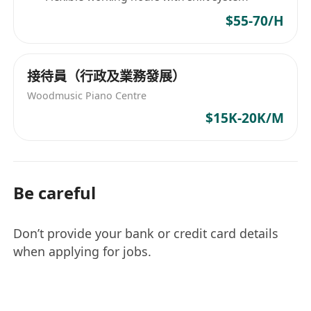
$55-70/H
接待員（行政及業務發展）
Woodmusic Piano Centre
$15K-20K/M
Be careful
Don’t provide your bank or credit card details
when applying for jobs.