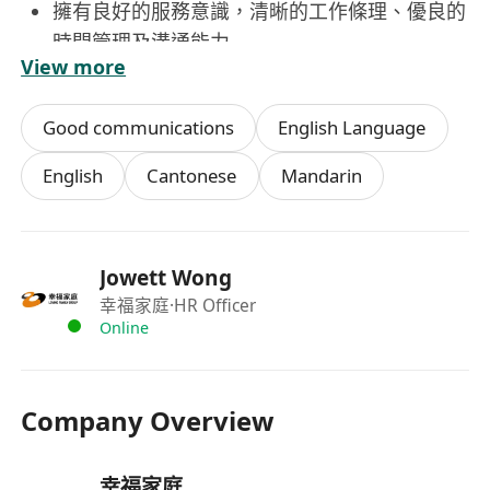
擁有良好的服務意識，清晰的工作條理、優良的
時間管理及溝通能力
View more
工作認真負責，工作效率高，具有一定的抗壓能
力及團隊意識
Good communications
English Language
精通粵語以及懂得普通話優先
歡迎剛畢業的本港學生，IANG 非本地畢業生，
English
Cantonese
Mandarin
以及外籍人士
可即時上班者優先
Jowett Wong
幸福家庭
·HR Officer
Online
Company Overview
幸福家庭