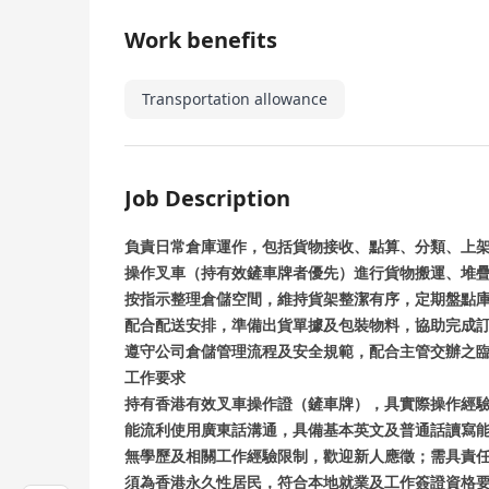
Work benefits
Transportation allowance
Job Description
負責日常倉庫運作，包括貨物接收、點算、分類、上
操作叉車（持有效鏟車牌者優先）進行貨物搬運、堆
按指示整理倉儲空間，維持貨架整潔有序，定期盤點
配合配送安排，準備出貨單據及包裝物料，協助完成
遵守公司倉儲管理流程及安全規範，配合主管交辦之
工作要求
持有香港有效叉車操作證（鏟車牌），具實際操作經
能流利使用廣東話溝通，具備基本英文及普通話讀寫
無學歷及相關工作經驗限制，歡迎新人應徵；需具責
須為香港永久性居民，符合本地就業及工作簽證資格