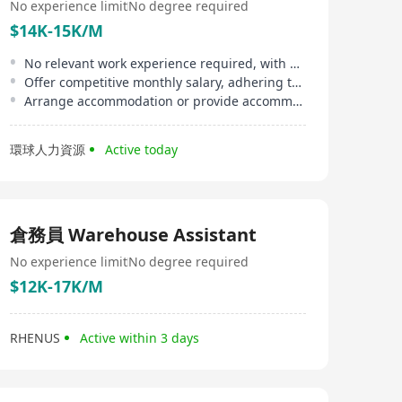
No experience limit
No degree required
$14K-15K/M
No relevant work experience required, with a sense of responsibility and team spirit
Offer competitive monthly salary, adhering to minimum wage and overtime compensation
Arrange accommodation or provide accommodation allowance
環球人力資源
Active today
倉務員 Warehouse Assistant
No experience limit
No degree required
$12K-17K/M
RHENUS
Active within 3 days