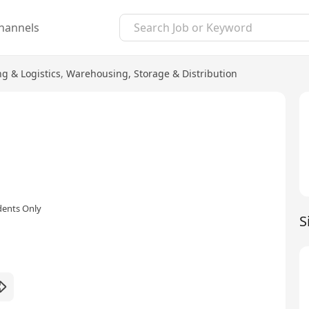
hannels
g & Logistics
,
Warehousing, Storage & Distribution
dents Only
S