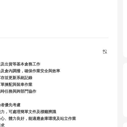
架及出貨等基本倉務工作
疊及倉內調撥，確保作業安全與效率
庫存並更新系統記錄
訂單揀配與裝車作業
臨時任務與跨部門協作
驗者優先考慮
能力，可處理簡單文件及標籤辨識
任心、體力良好，能適應倉庫環境及站立作業
要求