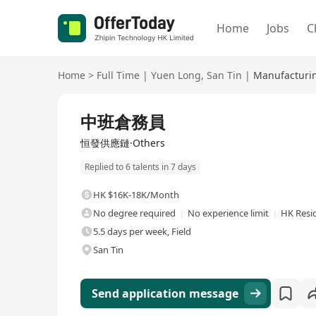
Home
Jobs
C
Home
>
Full Time
|
Yuen Long
,
San Tin
|
Manufacturin
Full Time
中班倉務員
恒發供應鏈·Others
Replied to 6 talents in 7 days
HK $16K-18K/Month
No degree required
No experience limit
HK Resi
5.5 days per week, Field
San Tin
Send application message