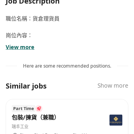
Job Description
職位名稱：貨倉理貨員
崗位內容：
負責貨品入倉、出倉及轉倉的點收、核對與登
View more
記，確保貨物數量、規格及狀態準確無誤
按指定分類及儲存要求進行貨品上架、整頓與標
Here are some recommended positions.
示，維持貨倉整潔有序及符合安全存放標準
配合倉務系統（如WMS）或紙本單據完成日常
Similar jobs
Show more
作業記錄，定期更新庫存資料並協助盤點工作
處理訂單揀貨、包裝及出貨準備，確保按時交
付，並與運輸或物流同事協調交接流程
Part Time
留意貨品保存狀況，對過期、損毀或異常貨物即
包裝/揀貨（兼職）
時匯報主管，並按指示執行後續處理
瑞丰工业