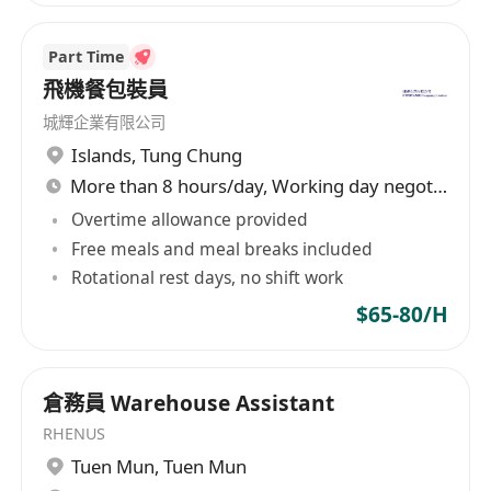
享有法定公眾假期、有薪年假（入職滿一年起享
7天，逐年遞增至14天）、病假及產假／侍產假
Part Time
提供職業安全及崗位操作培訓，包括倉內機械設
飛機餐包裝員
備使用、防火防損及緊急應變程序
城輝企業有限公司
設員工推薦獎勵計劃，成功推薦合適人選獲聘用
Islands
,
Tung Chung
可獲現金獎勵
More than 8 hours/day, Working day negotiable
不定期舉辦團隊活動及節日慰問，營造正面積極
Overtime allowance provided
的工作氛圍，支援員工身心健康發展
Free meals and meal breaks included
Rotational rest days, no shift work
$65-80/H
倉務員 Warehouse Assistant
RHENUS
Tuen Mun
,
Tuen Mun