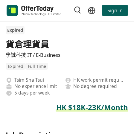
Sign in
Expired
貨倉理貨員
學誠科技·IT / E-Business
Expired
Full Time
Tsim Sha Tsui
HK work permit required
No experience limit
No degree required
5 days per week
HK $18K-23K/Month