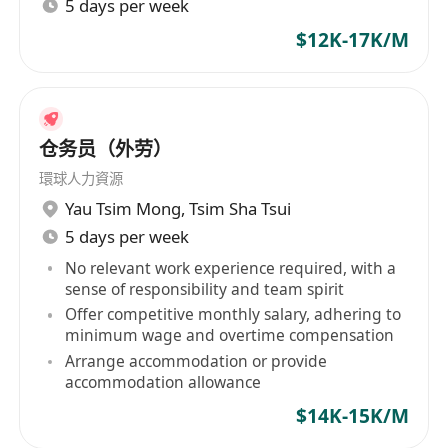
5 days per week
$12K-17K/M
仓务员（外劳）
環球人力資源
Yau Tsim Mong
,
Tsim Sha Tsui
5 days per week
No relevant work experience required, with a
sense of responsibility and team spirit
Offer competitive monthly salary, adhering to
minimum wage and overtime compensation
Arrange accommodation or provide
accommodation allowance
$14K-15K/M