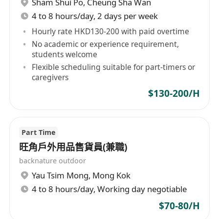
Sham Shui Po
,
Cheung Sha Wan
工作要求：
4 to 8 hours/day, 2 days per week
中學畢業或以上程度，具備基本中文讀寫能力，
能清晰理解貨單、標籤及操作指引
Hourly rate HKD130-200 with paid overtime
毋須相關經驗，歡迎新入行人士申請；如有倉
No academic or experience requirement,
students welcome
務、物流或零售後勤經驗者優先考慮
Flexible scheduling suitable for part-timers or
體力良好，能適應長時間站立、彎腰及搬運輕至
caregivers
中量貨物（一般不超過20公斤）
$130-200/H
做事細心穩健，具責任感及團隊合作精神，能遵
守倉內安全守則及作業流程
具基本電腦操作能力，能使用平板或電腦輸入資
Part Time
料；懂粵語為必須，能以普通話或英語作簡單溝
旺角戶外用品售貨員(兼職)
通者更佳
backnature outdoor
Yau Tsim Mong
,
Mong Kok
福利：
4 to 8 hours/day, Working day negotiable
提供具市場競爭力之月薪，按經驗及表現調整，
$70-80/H
另有季度表現獎金及年終酬金