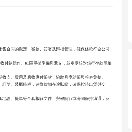
銷售合同的擬定、審核、簽署及歸檔管理，確保條款符合公司
、收付款操作、結匯單據準備與遞交，並定期核對銀行存款明細
關收支、費用及應收應付帳款，協助月度結帳與報表彙整。
、訂艙、裝櫃時程，追蹤貨物在途狀態，確保按時出貨與交
產地證、提單等全套報關文件，與報關行或海關保持溝通，及