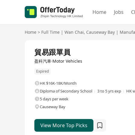
Home
Jobs
C
Home
>
Full Time
|
Wan Chai
,
Causeway Bay
|
Manufac
Full Time
貿易跟單員
盈科汽車·Motor Vehicles
Expired
HK $16K-18K/Month
Diploma of Secondary School
3 to 5 yrs exp
HK w
5 days per week
Causeway Bay
View More Top Picks