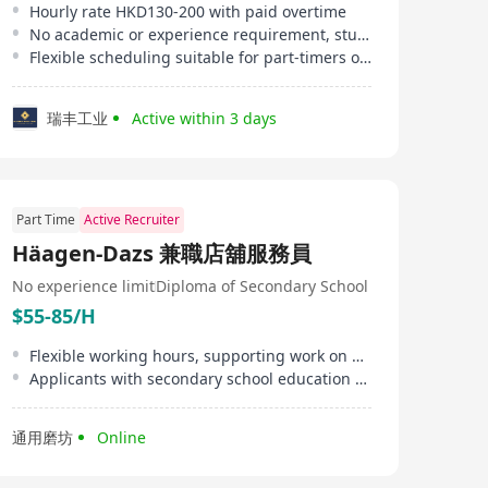
Hourly rate HKD130-200 with paid overtime
No academic or experience requirement, students welcome
Flexible scheduling suitable for part-timers or caregivers
瑞丰工业
Active within 3 days
Part Time
Active Recruiter
Häagen-Dazs 兼職店舖服務員
No experience limit
Diploma of Secondary School
$55-85/H
Flexible working hours, supporting work on public holidays
Applicants with secondary school education are eligible
通用磨坊
Online