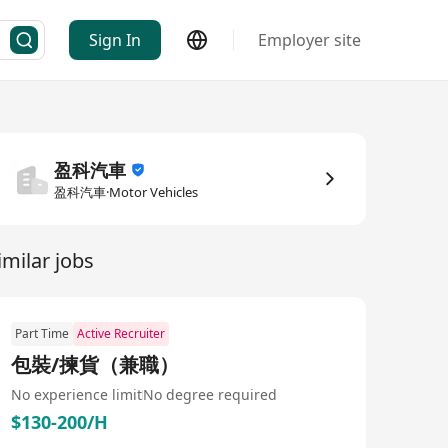
Sign In
Employer site
盈科汽車
盈科汽車·Motor Vehicles
imilar jobs
Part Time
Active Recruiter
包裝/揀貨（兼職）
No experience limit
No degree required
$130-200/H