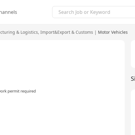
hannels
turing & Logistics
,
Import&Export & Customs
|
Motor Vehicles
S
ork permit required