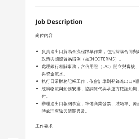
Job Description
崗位內容
負責進出口貿易全流程跟單作業，包括採購合同與
政策與國際貿易慣例（如INCOTERMS）。
處理銀行相關事務，含信用證（L/C）開立與審核
與資金流水。
執行日常財務記帳工作，依會計準則登錄進出口相
統籌物流與船務安排，協調貨代與承運方確認船期
付。
辦理進出口報關事宜，準備商業發票、裝箱單、原
時處理查驗與清關異常。
工作要求