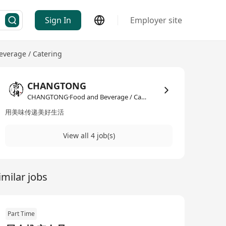
Sign In
Employer site
everage / Catering
CHANGTONG
CHANGTONG·Food and Beverage / Catering
用美味传递美好生活
View all 4 job(s)
imilar jobs
Part Time