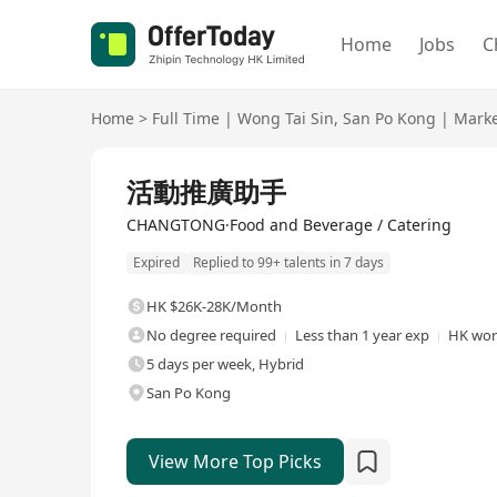
Home
Jobs
C
Home
>
Full Time
|
Wong Tai Sin
,
San Po Kong
|
Marke
Full Time
活動推廣助手
CHANGTONG·Food and Beverage / Catering
Expired
Replied to 99+ talents in 7 days
HK $26K-28K/Month
No degree required
Less than 1 year exp
HK wor
5 days per week, Hybrid
San Po Kong
View More Top Picks