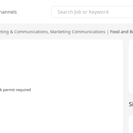
hannels
ting & Communications
,
Marketing Communications
|
Food and B
k permit required
S