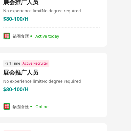
展会推广人员
No experience limit
No degree required
$80-100/H
鍋圈食匯
Active today
Part Time
Active Recruiter
展会推广人员
No experience limit
No degree required
$80-100/H
鍋圈食匯
Online