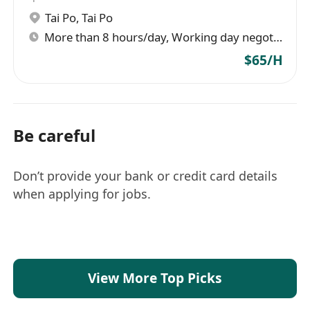
Tai Po
,
Tai Po
More than 8 hours/day, Working day negotiable
$65/H
Be careful
Don’t provide your bank or credit card details
when applying for jobs.
View More Top Picks