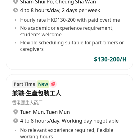
Sham Shui Po
,
Cheung Sha Wan
倉庫日常工作
4 to 8 hours/day, 2 days per week
- 負責倉庫的清潔與維護，確保工作環境安全整潔，
符合職業安全標準。
Hourly rate HKD130-200 with paid overtime
- 檢查倉庫設備（如板車、手推車）是否正常運作，
No academic or experience requirement,
students welcome
報告任何維修需求。
Flexible scheduling suitable for part-timers or
- 需使用電腦軟件（如Excel、倉庫管理系統）或手
caregivers
動記錄貨物進出資料。
$130-200/H
- 確保所有記錄準確無誤，及時更新系統以反映最新
庫存狀態。
輕貨處理
： 主要處理輕型貨物(隱形眼鏡)，適合不
Part Time
New
需過多體力勞動的求職者。
兼職-生產包裝工人
有飯鐘
： 1小時固定用餐時間 ( 13:30 – 14:30 /
香港颐生大药厂
14:30 – 15:30 )
Tuen Mun
,
Tuen Mun
工作時間
： 每天7.5小時( 10:30 – 18:00 )，星期
4 to 8 hours/day, Working day negotiable
六、日及公眾假期休息
No relevant experience required, flexible
working hours