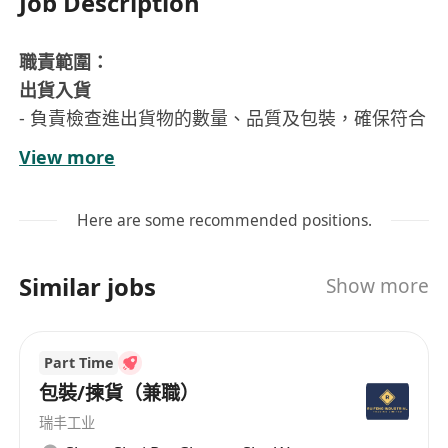
Job Description
職責範圍：
出貨入貨
- 負責檢查進出貨物的數量、品質及包裝，確保符合
訂單要求。
View more
- 需要使用掃描器或倉庫管理系統（WMS）處理貨
物。
Here are some recommended positions.
- 送貨安排及訂單跟進。
執單
Similar jobs
Show more
- 根據訂單需求，確保準時完成出貨準備。
庫存管理
- 定期進行品質確認，並確保庫存記錄與實際存貨一
Part Time
致。
包裝/揀貨（兼職）
- 協助更新庫存系統，報告任何差異或損壞貨品。
瑞丰工业
- 整理貨架，優化倉庫空間使用效率。