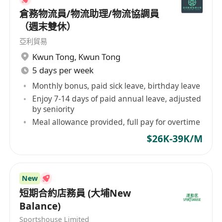
倉務物流員/物流助理/物流協調員
（週末雙休）
亞利貿易
Kwun Tong
,
Kwun Tong
5 days per week
Monthly bonus, paid sick leave, birthday leave
Enjoy 7-14 days of paid annual leave, adjusted
by seniority
Meal allowance provided, full pay for overtime
$26K-39K/M
New
短期合約店務員 (大埔New
Balance)
Sportshouse Limited