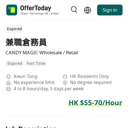
Sign in
Expired
兼職倉務員
CANDY MAGIC·Wholesale / Retail
Expired
Part Time
Kwun Tong
HK Residents Only
No experience limit
No degree required
4 to 8 hours/day, 5 days per week
HK $55-70/Hour