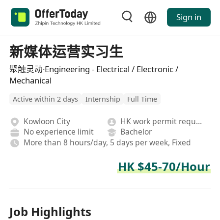
Sign in
新媒体运营实习生
聚触灵动·Engineering - Electrical / Electronic /
Mechanical
Active within 2 days
Internship
Full Time
Kowloon City
HK work permit required
No experience limit
Bachelor
More than 8 hours/day, 5 days per week, Fixed
HK $45-70/Hour
Job Highlights