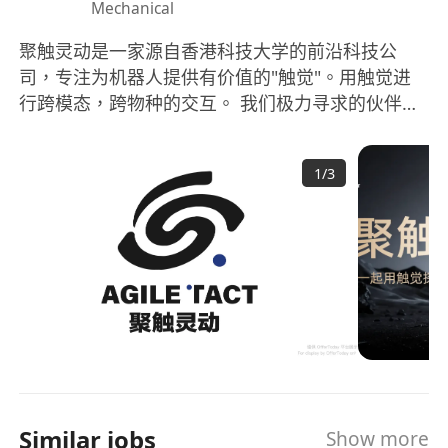
Mechanical
扎根深圳，全心投入
：为紧密接触产业，实习需
常驻深圳，我们将为你提供充分的学习与实践支
聚触灵动是一家源自香港科技大学的前沿科技公
持。
司，专注为机器人提供有价值的"触觉"。用触觉进
工作地点：深圳南山
行跨模态，跨物种的交互。 我们极力寻求的伙伴
是： •想做事，又能做事的小伙伴； •对机器人行业
抱有热情； •本身对创业公司有一定兴趣，而非去不
1
/
3
了大厂的妥协之举。 •公司为香港公司，可以提供签
证续约过程中公司需要协助的资料。 •为更加接近机
器人行业上下游，公司办公地在深圳。为保证候选
人工作之余的充分休息。会要求候选人工作日常驻
深圳。
Similar jobs
Show more