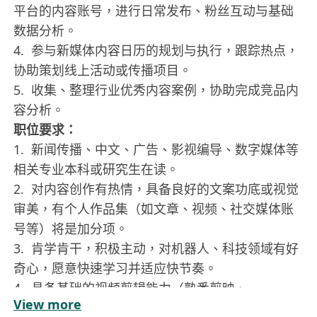
平台的内容账号，进行日常发布、粉丝互动与基础
数据分析。
4. 参与新媒体内容日历的规划与执行，跟踪热点，
协助策划线上活动或传播项目。
5. 收集、整理行业优秀内容案例，协助完成竞品内
容分析。
职位要求：
1. 新闻传播、中文、广告、影视编导、数字媒体等
相关专业本科或研究生在读。
2. 对内容创作有热情，具备良好的文案功底或视觉
审美，有个人作品集（如文章、视频、社交媒体账
号等）将是加分项。
3. 肯学肯干，积极主动，对机器人、科技领域有好
奇心，愿意快速学习并适应快节奏。
4. 具备基础的视频剪辑能力（熟悉剪映、
View more
Premiere、Final Cut等任一工具），或强烈的学习