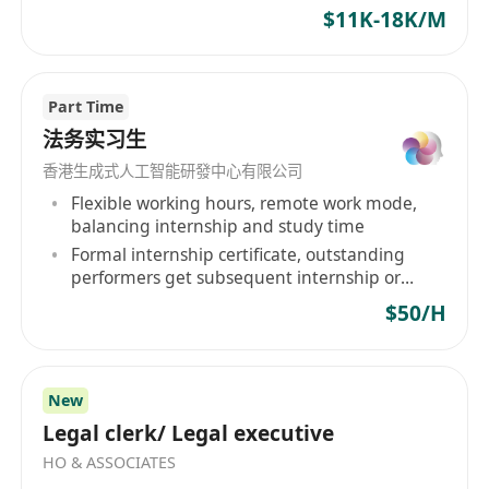
3. 精通《上市規則》第14章（須予公佈的交易）及
$11K-18K/M
第14A章（關連交易），熟悉《證券及期貨條例》及
企業管治守則
4. 流利的粵語、普通話及英語，具備優秀的中英文
Part Time
法律文書撰寫能力
法务实习生
5. 嚴謹細緻，具備出色的法律分析能力、風險識別
香港生成式人工智能研發中心有限公司
能力和溝通協調能力；能夠在壓力下獨立處理複雜
Flexible working hours, remote work mode,
合規事項並按時完成披露義務
balancing internship and study time
Formal internship certificate, outstanding
performers get subsequent internship or
employment recommendations
$50/H
New
Legal clerk/ Legal executive
HO & ASSOCIATES