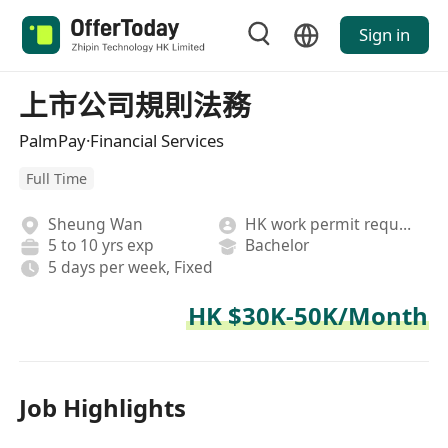
Sign in
上市公司規則法務
PalmPay·Financial Services
Full Time
Sheung Wan
HK work permit required
5 to 10 yrs exp
Bachelor
5 days per week, Fixed
HK $30K-50K/Month
Job Highlights