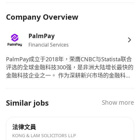
露；
配合監管機構的查詢與調查，及時回應聯交所及證
Company Overview
監會的問詢。
4. 其他合規支持
PalmPay
跟蹤香港聯交所、證監會等監管機構的最新規則修
Financial Services
訂及監管指引，及時評估對公司的影響並提出應對
建議；
PalmPay成立于2018年，荣膺CNBC与Statista联合
協助籌備董事會會議、股東大會及相關公司治理事
评选的全球金融科技300强，是非洲大陆增长最快的
宜；
金融科技企业之一。 作为深耕新兴市场的金融科技
為公司管理層及業務部門提供日常合規諮詢及法律
创新者，PalmPay专注为用户与商户提供普安全、
培訓。
高效的数字金融服务，持续推动普惠金融落地，目
職位要求：
前业务已在亚非多国快速拓展，致力于成为全球领
Similar jobs
Show more
1. 法律專業本科及以上學歷，持有內地法律職業資
先的数字银行平台。
格或香港律師資格者優先
2. 3–6年上市公司法務合規或律所資本市場相關工作
法律文員
經驗，具備港股上市公司合規經驗者優先
KONG & LAM SOLICITORS LLP