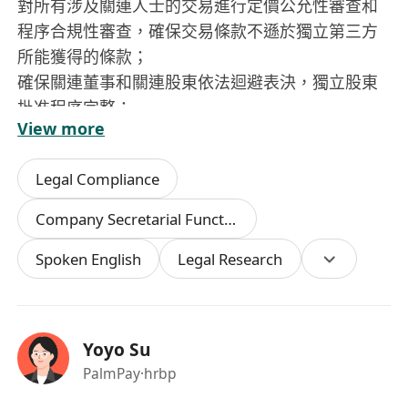
對所有涉及關連人士的交易進行定價公允性審查和
程序合規性審查，確保交易條款不遜於獨立第三方
所能獲得的條款；
確保關連董事和關連股東依法迴避表決，獨立股東
批准程序完整；
View more
對持續關連交易設定年度上限並監督執行，確保全
年交易金額不超過已披露的上限。
Legal Compliance
3. 信息披露與內幕消息管理
審核所有對外公告、年報、中報及其他監管披露文
Company Secretarial Functions
件的法律合規性，確保內容真實、準確、完整，符
Spoken English
Legal Research
合《上市規則》及《證券及期貨條例》的披露要
求；
建立並維護內幕消息識別與披露流程，確保重大信
息在「合理可行範圍內盡快」披露；
Yoyo Su
嚴控內幕消息在正式披露前的知悉範圍，建立內幕
PalmPay
·hrbp
消息知情人登記管理制度，防止內幕交易及不當洩