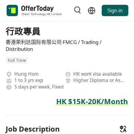
Sign in
行政專員
香港荣利达国际有限公司·FMCG / Trading /
Distribution
Full Time
Hung Hom
HK work visa available
1 to 3 yrs exp
Higher Diploma or Associate Degree
5 days per week, Fixed
HK $15K-20K/Month
Job Description