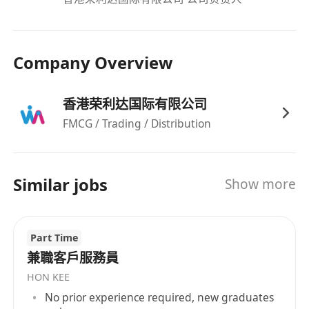
Company Overview
香港荣利达国际有限公司
FMCG / Trading / Distribution
Similar jobs
Show more
Part Time
兼職客戶服務員
HON KEE
No prior experience required, new graduates