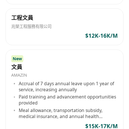
工程文員
兆榮工程服務有限公司
$12K-16K/M
New
文員
AMAZIN
Accrual of 7 days annual leave upon 1 year of
service, increasing annually
Paid training and advancement opportunities
provided
Meal allowance, transportation subsidy,
medical insurance, and annual health
checkups
$15K-17K/M