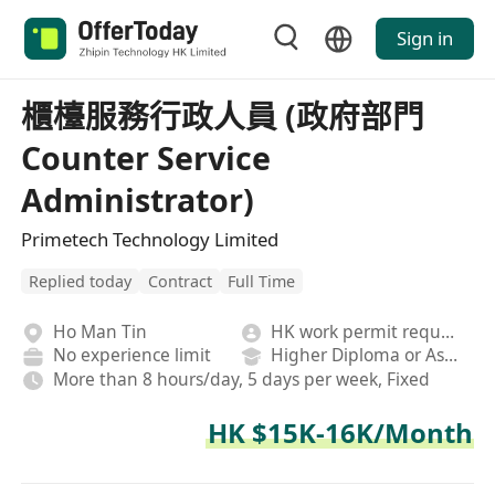
Sign in
櫃檯服務行政人員 (政府部門
Counter Service
Administrator)
Primetech Technology Limited
Replied today
Contract
Full Time
Ho Man Tin
HK work permit required
No experience limit
Higher Diploma or Associate Degree
More than 8 hours/day, 5 days per week, Fixed
HK $15K-16K/Month