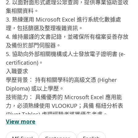
2. 以面對面形式處理公眾查詢，提供專業協助並收
集相關資料。
3. 熟練運用 Microsoft Excel 進行系統化數據處
理，包括篩選及整理複雜資訊。
4. 維持嚴謹的文書記錄，並確保所有檔案妥善存放
及備份於部門伺服器。
5. 協助向外部相關機構或人士發放電子證明書 (e-
certification)。
入職要求
學歷背景： 持有相關學科的高級文憑 (Higher
Diploma) 或以上學歷。
技術能力： 具備優秀的 Microsoft Excel 應用能
力，必須熟練使用 VLOOKUP；具備 樞紐分析表
(Pivot Tables) 處理經驗者將獲優先考慮。
View more
抗壓能力： 能在節奏明快、高工作量的環境下維持
專業表現，具備良好的心理素質。