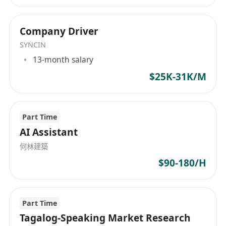
Company Driver
SYNCIN
13-month salary
$25K-31K/M
Part Time
AI Assistant
何林建築
$90-180/H
Part Time
Tagalog-Speaking Market Research