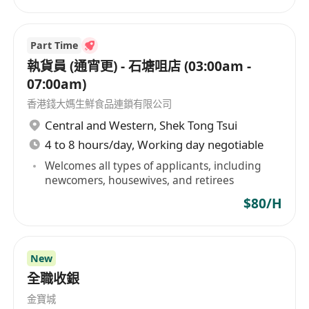
Part Time
執貨員 (通宵更) - 石塘咀店 (03:00am -
07:00am)
香港錢大媽生鮮食品連鎖有限公司
Central and Western
,
Shek Tong Tsui
4 to 8 hours/day, Working day negotiable
Welcomes all types of applicants, including
newcomers, housewives, and retirees
$80/H
New
全職收銀
金寶城