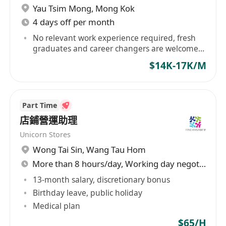
Yau Tsim Mong
,
Mong Kok
4 days off per month
No relevant work experience required, fresh
graduates and career changers are welcome
to apply.
$14K-17K/M
Part Time
店鋪營運助理
Unicorn Stores
Wong Tai Sin
,
Wang Tau Hom
More than 8 hours/day, Working day negotiable
13-month salary, discretionary bonus
Birthday leave, public holiday
Medical plan
$65/H