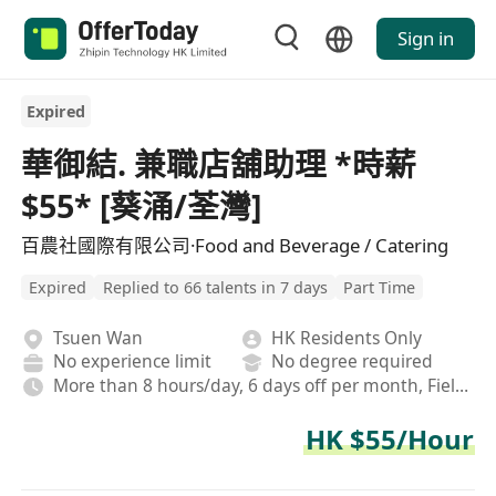
Sign in
Expired
華御結. 兼職店舖助理 *時薪
$55* [葵涌/荃灣]
百農社國際有限公司·Food and Beverage / Catering
Expired
Replied to 66 talents in 7 days
Part Time
Tsuen Wan
HK Residents Only
No experience limit
No degree required
More than 8 hours/day, 6 days off per month, Field, Morning shift/Afternoon shift/Night shift
HK $55/Hour