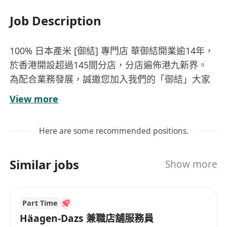
Job Description
100% 日本產米 [御結] 專門店 華御結開業逾14年，
於香港開設超過145間分店，分店遍佈港九新界。
為配合業務發展，誠邀您加入我們的「御結」大家
庭 !
View more
工作內容：
- 負責店舖日常運作(如產品銷售、整理、陳列、收
Here are some recommended positions.
銀及維持店舖清潔等)
- 提供優質客戶服務及顧客體驗
Similar jobs
Show more
職位要求：
- 主動熱誠、待客有禮、守時、有責任心
- 有餐飲/零售經驗者優先
Part Time
- 歡迎家庭主婦及斜槓族申請
Häagen-Dazs 兼職店舖服務員
工作時間：