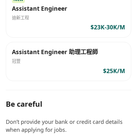
Assistant Engineer
迪新工程
$23K-30K/M
Assistant Engineer 助理工程師
冠豐
$25K/M
Be careful
Don’t provide your bank or credit card details
when applying for jobs.