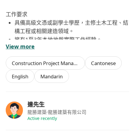
工作要求
具備高級文憑或副學士學歷，主修土木工程、結
構工程或相關建造領域。
擁有1至3年本地地盤實際工作經驗。
View more
能流利使用廣東話進行現場溝通，具備基本英文
讀寫能力以處理技術文件。
Construction Project Management
Cantonese
須為香港永久性居民，具備合法於本地全職工作
的資格，能適應週一至週六外勤工作模式及戶外
English
Mandarin
環境作業。
具備良好組織能力、責任感及抗壓性，能獨立處
理多項任務，並於指定工時（08:00–18:00）內
連先生
高效執行現場支援工作。
龍勝建築
·龍勝建築有限公司
Active recently