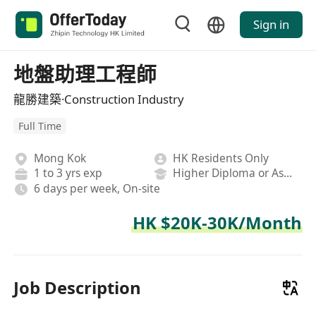
Sign in
地盤助理工程師
龍勝建築·Construction Industry
Full Time
Mong Kok
HK Residents Only
1 to 3 yrs exp
Higher Diploma or Associate Degree
6 days per week, On-site
HK $20K-30K/Month
Job Description