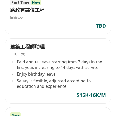
Part Time
New
路政署錶位工程
同豐香港
TBD
建築工程師助理
一鳴土木
Paid annual leave starting from 7 days in the
first year, increasing to 14 days with service
Enjoy birthday leave
Salary is flexible, adjusted according to
education and experience
$15K-16K/M
New