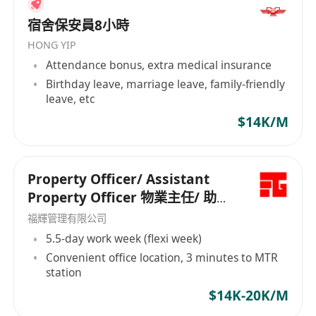
宿舍保安員8小時
HONG YIP
Attendance bonus, extra medical insurance
Birthday leave, marriage leave, family-friendly
leave, etc
$14K/M
Property Officer/ Assistant
Property Officer 物業主任/ 助理
物業主任
福輝管理有限公司
5.5-day work week (flexi week)
Convenient office location, 3 minutes to MTR
station
$14K-20K/M