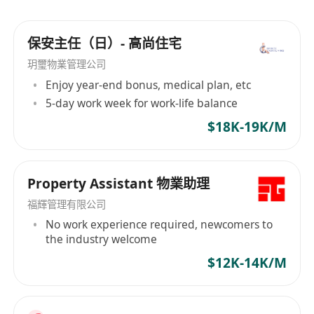
保安主任（日）- 高尚住宅
玥璽物業管理公司
Enjoy year-end bonus, medical plan, etc
5-day work week for work-life balance
$18K-19K/M
Property Assistant 物業助理
福輝管理有限公司
No work experience required, newcomers to
the industry welcome
$12K-14K/M