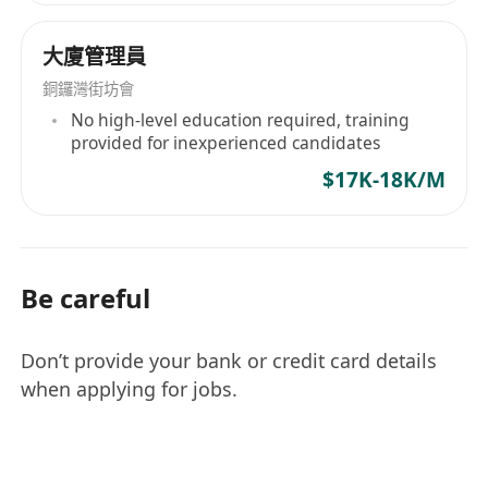
大廈管理員
銅鑼灣街坊會
No high-level education required, training
provided for inexperienced candidates
$17K-18K/M
Be careful
Don’t provide your bank or credit card details
when applying for jobs.