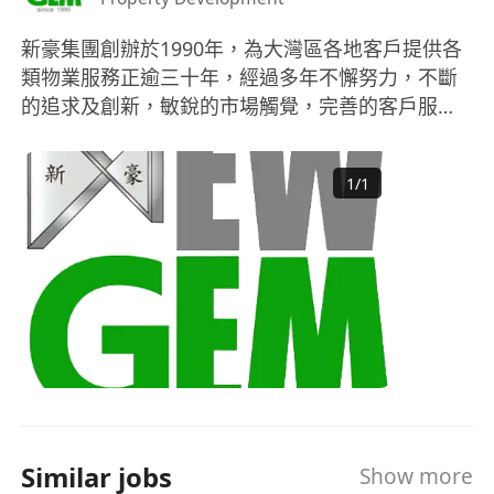
新豪集團創辦於1990年，為大灣區各地客戶提供各
類物業服務正逾三十年，經過多年不懈努力，不斷
的追求及創新，敏銳的市場觸覺，完善的客戶服
務，新豪集團已被市場評定為最佳物業服務公司之
一，多年來憑 “和諧共融, 專業創新” 的理念，廣獲
1
/
1
客戶的推崇和信賴，並提供最優質，貼身，專業可
靠之服務。 新豪集團自1995年起已進軍中國大陸市
場，至今已服務各大房地產開發商超過十個項目。
此外，集團旗下公司現正營運超過100份服務合約及
照顧逾百間著名零售及餐飲客戶，為他們提供各式
各樣的服務。新豪現正聘用前線至高級管理層逾四
百人，同事遍佈大灣區服務各大企業。
Similar jobs
Show more