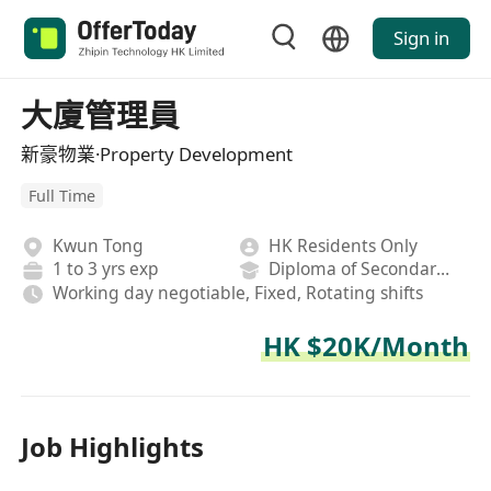
Sign in
大廈管理員
新豪物業·Property Development
Full Time
Kwun Tong
HK Residents Only
1 to 3 yrs exp
Diploma of Secondary School
Working day negotiable, Fixed, Rotating shifts
HK $20K/Month
Job Highlights