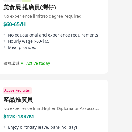
美食展 推廣員(灣仔)
No experience limit
No degree required
$60-65/H
No educational and experience requirements
Hourly wage $60-$65
Meal provided
領鮮環球
Active today
Active Recruiter
產品推廣員
No experience limit
Higher Diploma or Associate Degree
$12K-18K/M
Enjoy birthday leave, bank holidays