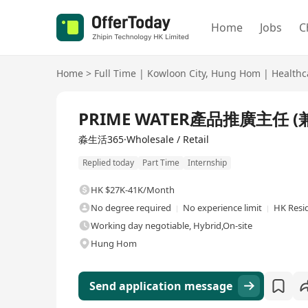
Home
Jobs
C
Home
>
Full Time
|
Kowloon City
,
Hung Hom
|
Healthc
Full Time
PRIME WATER產品推廣主任 (
淼生活365·Wholesale / Retail
Replied today
Part Time
Internship
HK $27K-41K/Month
No degree required
No experience limit
HK Resi
Working day negotiable, Hybrid,On-site
Hung Hom
Send application message