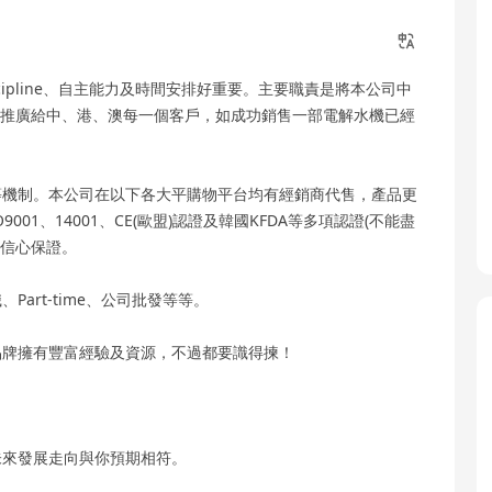
ipline、自主能力及時間安排好重要。主要職責是將本公司中
解水機推廣給中、港、澳每一個客戶，如成功銷售一部電解水機已經
等機制。本公司在以下各大平購物平台均有經銷商代售，產品更
001、14001、CE(歐盟)認證及韓國KFDA等多項認證(不能盡
水信心保證。
art-time、公司批發等等。
品牌擁有豐富經驗及資源，不過都要識得揀！
未來發展走向與你預期相符。