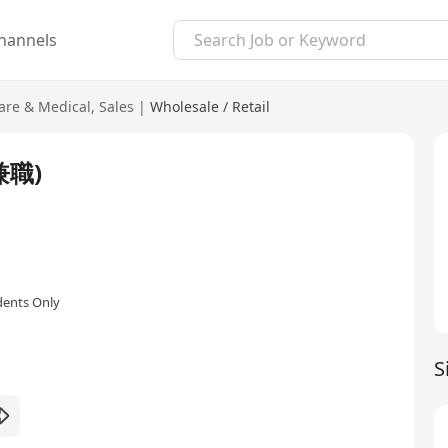
hannels
are & Medical
,
Sales
|
Wholesale / Retail
兼職)
dents Only
S