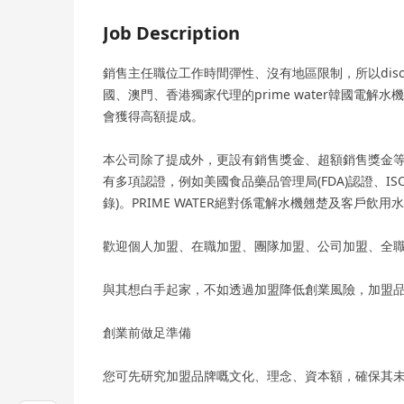
Job Description
銷售主任職位工作時間彈性、沒有地區限制，所以disc
國、澳門、香港獨家代理的prime water韓國電
會獲得高額提成。
本公司除了提成外，更設有銷售獎金、超額銷售獎金
有多項認證，例如美國食品藥品管理局(FDA)認證、ISO9
錄)。PRIME WATER絕對係電解水機翹楚及客戶飲用
歡迎個人加盟、在職加盟、團隊加盟、公司加盟、全職、P
與其想白手起家，不如透過加盟降低創業風險，加盟
創業前做足準備
您可先研究加盟品牌嘅文化、理念、資本額，確保其