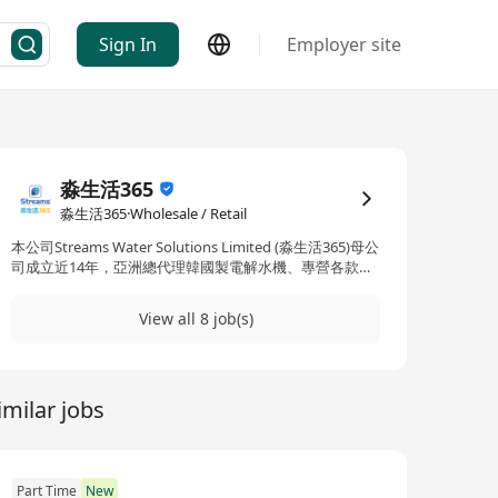
Sign In
Employer site
淼生活365
淼生活365·Wholesale / Retail
本公司Streams Water Solutions Limited (淼生活365)母公
司成立近14年，亞洲總代理韓國製電解水機、專營各款濾
水產品、廚房用品、韓國製浴室用品、㕑房家電、室內小
型家電 、辦公室飲用設備、美容儀器及餐飲業商業用過濾
View all 8 job(s)
系統。 Streams Water Solutions Limited (淼生活365)成
立以來，我們的目標從來沒有改變 － 帶給每個家庭及顧客
飲用乾淨安全的飲用水，我們嚴格把關產品製造，提供最
好的品質給我們的顧客。我們最希望能令你及家人明白預
imilar jobs
防醫學知識的重要性，如每日透過飲用電解水幫身體做預
防，能有效減低症狀的機會，從而令您們有真正的健康及
快樂，達至真正miracle of water, miracle of life。
Part Time
New