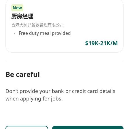
New
厨房经理
香港大師兄餐飲管理有限公司
Free duty meal provided
$19K-21K/M
Be careful
Don’t provide your bank or credit card details
when applying for jobs.