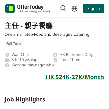
Sign in
主任 - 親子餐廳
One Small Step·Food and Beverage / Catering
Full Time
Wan Chai
HK Residents Only
5 to 10 yrs exp
Form Three
Working day negotiable
HK $24K-27K/Month
Job Highlights