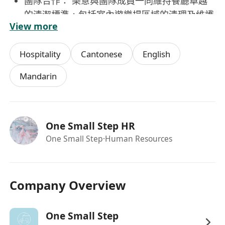
團隊合作： 樂意與團隊成員一同維持餐廳卓越
的清潔標準，包括室內遊樂場區域的清理及維護
View more
工作。
適應能力： 積極協助樓面營運及活動執行工
Hospitality
Cantonese
English
作。
核心特質： 必須具備極度有禮、友善、勤奮且
Mandarin
高效率的特質。
語言能力： 須流利掌握英語及廣東話，以有效
應對不同顧客群的需求。
One Small Step HR
工作時間
One Small Step
·Human Resources
星期一至四 : 11:15 - 20:15
星期五 : 10:00 - 20:00
星期六，日和假日 : 11:15 - 21:15
Company Overview
One Small Step