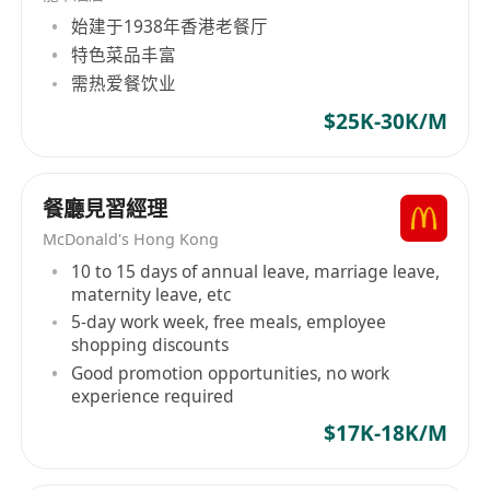
始建于1938年香港老餐厅
特色菜品丰富
需热爱餐饮业
$25K-30K/M
餐廳見習經理
McDonald's Hong Kong
10 to 15 days of annual leave, marriage leave,
maternity leave, etc
5-day work week, free meals, employee
shopping discounts
Good promotion opportunities, no work
experience required
$17K-18K/M