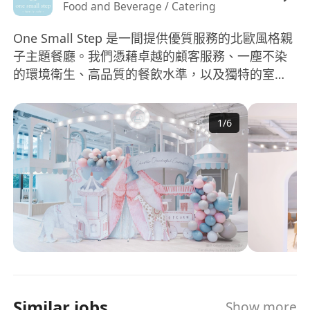
Food and Beverage / Catering
One Small Step 是一間提供優質服務的北歐風格親
子主題餐廳。我們憑藉卓越的顧客服務、一塵不染
的環境衛生、高品質的餐飲水準，以及獨特的室內
設計而廣受讚譽。 我們堅信員工是企業的核心。因
此，我們致力於營造一個友善、勤奮、並以顧客為
1
/
6
先的工作環境，讓優秀人才得以茁壯成長。 如果您
是一位具備才華，並有興趣加入一支相對年輕且充
滿活力的團隊，協助本品牌擴展業務，邁向更多據
點，我們誠摯邀請您遞交申請及詳細個人履歷。 網
站：www.onesmallstep.hk Instagram:
www.instagram.com/onesmallstephk
Similar jobs
Show more