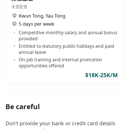
禾堂飲食
Kwun Tong
,
Yau Tong
5 days per week
Competitive monthly salary and annual bonus
provided
Entitled to statutory public holidays and paid
annual leave
On-job training and internal promotion
opportunities offered
$18K-25K/M
Be careful
Don’t provide your bank or credit card details