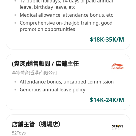
17 public holidays, 14 days of paid annual
leave, birthday leave, etc
Medical allowance, attendance bonus, etc
Comprehensive on-the-job training, good
promotion opportunities
$18K-35K/M
(資深)銷售顧問 / 店舖主任
李寧體育(香港)有限公司
Attendance bonus, uncapped commission
Generous annual leave policy
$14K-24K/M
店鋪主管（機場店）
52Toys