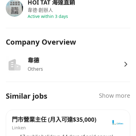
度，能於目標壓力下帶領團隊達成持續增長；
HOI TAT 海達直銷
熟練操作Microsoft Office套裝及CRM系統，具
韋德
·創辦人
備基本財務分析及數據解讀能力。
Active within 3 days
福利
Company Overview
具市場競爭力之薪酬結構，包括基本薪金、季度
業績獎金及年度花紅，按個人表現與團隊成果綜
韋德
合評核；
Others
享有7天起之有薪年假，並隨服務年資遞增，另
設公眾假期補假安排；
靈活上班安排，支援核心辦公時段內之彈性上下
Similar jobs
Show more
班時間，部分職能可申請混合工作模式；
持續發展支援，包括年度進修津貼、內部管理培
訓課程、外部專業認證資助及領導力發展計劃。
門市營業主任 (月入可達$35,000)
Linken