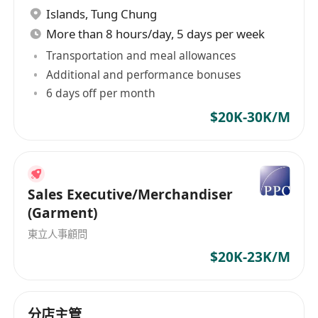
Islands
,
Tung Chung
More than 8 hours/day, 5 days per week
Transportation and meal allowances
Additional and performance bonuses
6 days off per month
$20K-30K/M
Sales Executive/Merchandiser
(Garment)
東立人事顧問
$20K-23K/M
分店主管