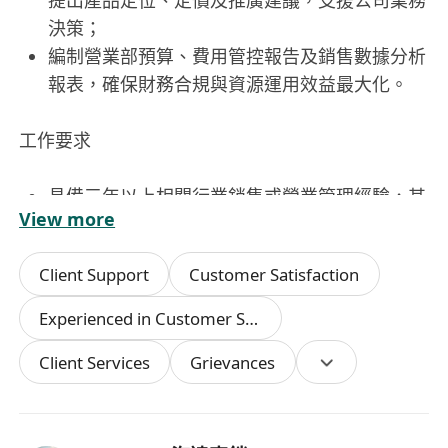
提出產品定位、定價及推廣建議，支援公司業務
決策；
編制營業部預算、費用管控報告及銷售數據分析
報表，確保財務合規與資源運用效益最大化。
工作要求
具備三年以上相關行業銷售或營業管理經驗，其
View more
中至少三年擔任團隊管理職務，有跨部門協作及
項目統籌實績；
Client Support
Customer Satisfaction
持有中學或以上學歷，商科、市場營銷、工商管
理等相關專業優先，具備CIM、CIPM或同等專
Experienced in Customer Services
業資格者加分；
Client Services
Grievances
熟悉香港市場法規及商業慣例，能流利使用粵
語、普通話及英語進行書面與口語溝通；
具備優秀的領導力、危機處理能力及商業敏感