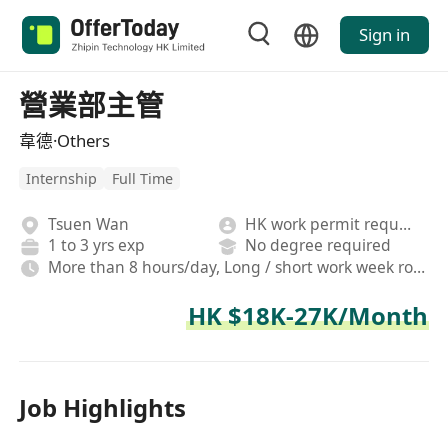
Sign in
營業部主管
韋德·Others
Internship
Full Time
Tsuen Wan
HK work permit required
1 to 3 yrs exp
No degree required
More than 8 hours/day, Long / short work week rotation, On-site,Fixed
HK $18K-27K/Month
Job Highlights