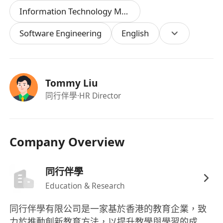
Node.js、Python及其Web框架如Django或
Information Technology Management
Flask。
Software Engineering
English
具備RAG與LLM技術的實際部署經驗，理解其運
作原理，並能根據應用場景進行參數調校與最佳
化。
熟悉雲端服務平臺（如AWS、Google Cloud
Tommy Liu
Platform或Azure），具備CI/CD、容器化部署
同行伴學
·HR Director
（如Docker）、微服務架構及監控工具的實務
經驗。
對教育科技（EdTech）領域有熱忱，能夠從用
Company Overview
戶角度出發，設計符合學習行為的產品功能。
具備良好的溝通能力與團隊協作精神，能在跨職
同行伴學
能團隊中有效合作，推動項目落地。
Education & Research
同行伴學有限公司是一家基於香港的教育企業，致
力於推動創新教育方法，以提升教學與學習的成