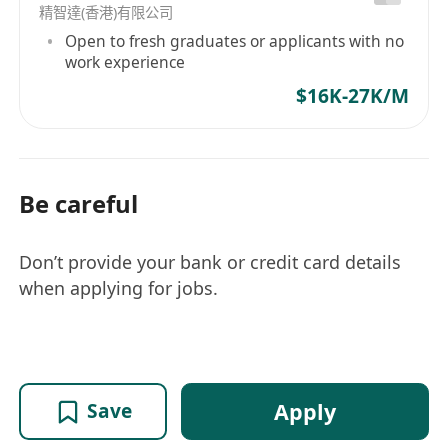
精智達(香港)有限公司
Open to fresh graduates or applicants with no
work experience
$16K-27K/M
Be careful
Don’t provide your bank or credit card details
when applying for jobs.
Apply
Save