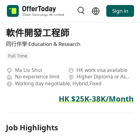
Sign in
軟件開發工程師
同行伴學·Education & Research
Full Time
Ma Liu Shui
HK work visa available
No experience limit
Higher Diploma or Associate Degree
Working day negotiable, Hybrid,Fixed
HK $25K-38K/Month
Job Highlights