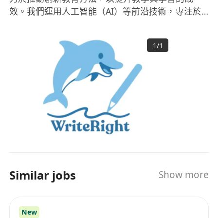
效。我們運用人工智能（AI）等前沿技術，專注於
教育研發（R&D），將研究成果轉化為實際應用，
為學生和教育工作者提供更高效的學習方案。 我們
1
/
1
的使命是促進知識轉移，將先進的教育理念與科技
融合，開發實用的學習工具，讓學習變得更具吸引
力、更高效，並惠及更廣泛的學習群體。我們不斷
創新，致力於為教育行業帶來變革，開創更優質的
學習體驗。
Similar jobs
Show more
New