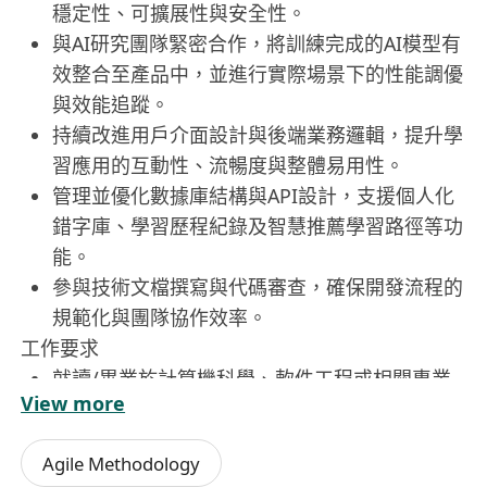
穩定性、可擴展性與安全性。
與AI研究團隊緊密合作，將訓練完成的AI模型有
效整合至產品中，並進行實際場景下的性能調優
與效能追蹤。
持續改進用戶介面設計與後端業務邏輯，提升學
習應用的互動性、流暢度與整體易用性。
管理並優化數據庫結構與API設計，支援個人化
錯字庫、學習歷程紀錄及智慧推薦學習路徑等功
能。
參與技術文檔撰寫與代碼審查，確保開發流程的
規範化與團隊協作效率。
工作要求
就讀/畢業於計算機科學、軟件工程或相關專業
View more
本科以上學位。
熟悉全棧開發技術，前端掌握JavaScript及主流
Agile Methodology
框架如React.js或Vue.js；後端熟練使用