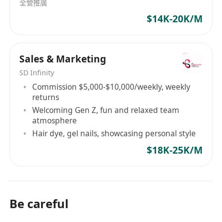
全營推廣
$14K-20K/M
Sales & Marketing
SD Infinity
Commission $5,000-$10,000/weekly, weekly
returns
Welcoming Gen Z, fun and relaxed team
atmosphere
Hair dye, gel nails, showcasing personal style
$18K-25K/M
Be careful