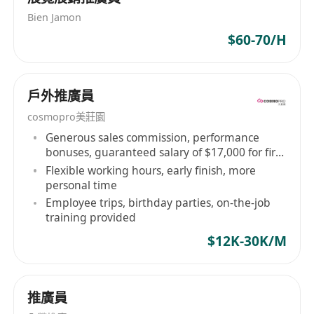
Bien Jamon
$60-70/H
戶外推廣員
cosmopro美莊園
Generous sales commission, performance
bonuses, guaranteed salary of $17,000 for first
two months
Flexible working hours, early finish, more
personal time
Employee trips, birthday parties, on-the-job
training provided
$12K-30K/M
推廣員