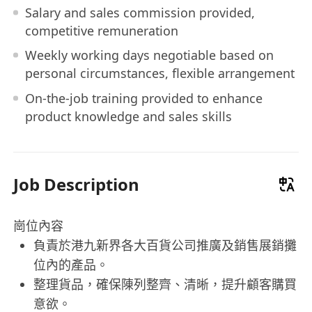
Salary and sales commission provided,
competitive remuneration
Weekly working days negotiable based on
personal circumstances, flexible arrangement
On-the-job training provided to enhance
product knowledge and sales skills
Job Description
崗位內容
負責於港九新界各大百貨公司推廣及銷售展銷攤
位內的產品。
整理貨品，確保陳列整齊、清晰，提升顧客購買
意欲。