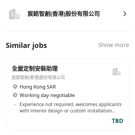
宸銘智創(香港)股份有限公司
Similar jobs
Show more
全屋定制安裝助理
宸銘智創(香港)股份有限公司
Hong Kong SAR
Working day negotiable
Experience not required, welcomes applicants
with interior design or custom installation
design experience
TBD