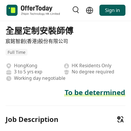
Sign in
全屋定制安裝師傅
宸銘智創(香港)股份有限公司
Full Time
HongKong
HK Residents Only
3 to 5 yrs exp
No degree required
Working day negotiable
To be determined
Job Description