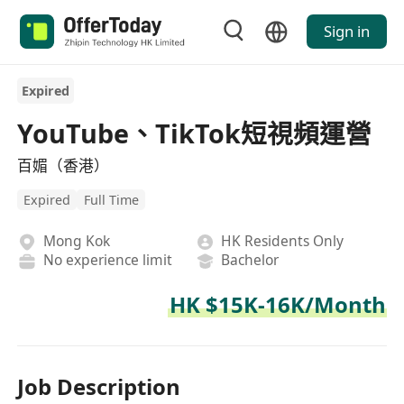
Sign in
Expired
YouTube、TikTok短視頻運營
百媚（香港）
Expired
Full Time
Mong Kok
HK Residents Only
No experience limit
Bachelor
HK $15K-16K/Month
Job Description