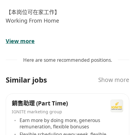
【本岗位可在家工作】
Working From Home
岗位职责：
View more
1、负责短剧、网文在YouTube、Facebook、
Instagram、TikTok日常运营及推广，实现业务变
Here are some recommended positions.
现增收的目标；
Similar jobs
Show more
2、辅助完成剧集评估、版权保护、数据收集等工
作。
銷售助理 (Part Time)
职位要求：
IGNITE marketing group
Earn more by doing more, generous
1、香港永久居民。
remuneration, flexible bonuses
Flexible scheduling every week, flexible