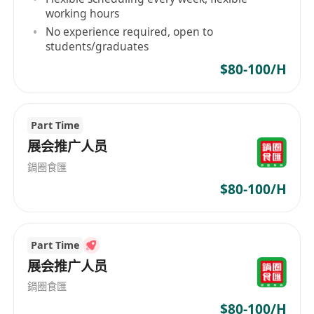
2、本科或以上学历，可以普通话沟通。
working hours
No experience required, open to
students/graduates
3、英文良好（翻译软件把中文翻译为英文后，需要
人工校对、修正）
$80-100/H
4、有短视频剪辑经验，熟悉内地短剧。
Part Time
展会推广人员
5、了解YouTube、TikTok运营规则。
鍋圈食匯
$80-100/H
Part Time
展会推广人员
鍋圈食匯
$80-100/H